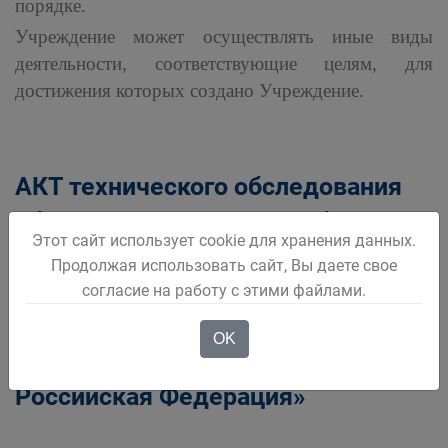
порядке.
Учреждение может осуществлять иные виды
деятельности, соответствующие целям, для
достижения которых создано Учреждение.
АКТ технического обследования
объекта «Строительство блочно-
Этот сайт использует cookie для хранения данных.
модульной твердотопливной
Продолжая использовать сайт, Вы даете свое
котельной в м-не 8 Марта,
согласие на работу с этими файлами.
г.Белово, Беловский городской
OK
округ, Кемеровская область,
Российская Федерация»