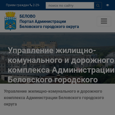
Прием граждан
2-29-
04
БЕЛОВО
Портал Администрации
Беловского городского округа
Управление жилищно-
комунального и дорожного
комплекса Администрации
Беловского городского
округа
Управление жилищно-комунального и дорожного
комплекса Администрации Беловского городского
Главная
Органы власти
округа
Муниципальные учреждения
Управление жилищно-комунального и