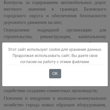
Контроль за содержанием автомобильных дорог
местного значения в границах Беловского
городского округа и обеспечения безопасности
дорожного движения на них;
Определение подрядной организации для
строительства, реконструкции, капитальному
ремонту, ремонту и содержанию автомобильных
дорог общего пользования местного значения,
Этот сайт использует cookie для хранения данных.
Продолжая использовать сайт, Вы даете свое
мостов и иных транспортных, инженерных
согласие на работу с этими файлами.
сооружений»;
Осуществление научно-технического
OK
сотрудничества с соответствующими
отечественными и зарубежными организациями,
содействие созданию совместных производств;
Освоение и внедрение в жилищно-коммунальное
хозяйство города новых образцов оборудования,