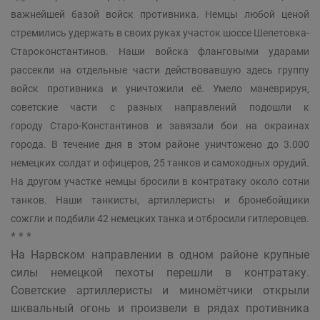
важнейшей базой войск противника. Немцы любой ценой
стремились удержать в своих руках участок шоссе Шепетовка-
Староконстантинов. Наши войска фланговыми ударами
рассекли на отдельные части действовавшую здесь группу
войск противника и уничтожили её. Умело маневрируя,
советские части с разных направлений подошли к
городу
Старо-Константинов
и завязали бои на окраинах
города. В течение дня в этом районе уничтожено до 3.000
немецких солдат и офицеров, 25 танков и самоходных орудий.
На другом участке немцы бросили в контратаку около сотни
танков. Наши танкисты, артиллеристы и бронебойщики
сожгли и подбили 42 немецких танка и отбросили гитлеровцев.
* * *
На Нарвском направлении в одном районе крупные
силы немецкой пехоты перешли в контратаку.
Советские артиллеристы и миномётчики открыли
шквальный огонь и произвели в рядах противника