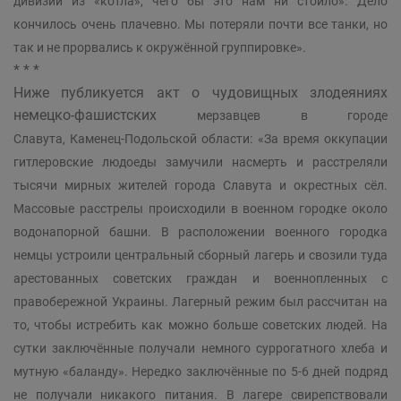
дивизии из «котла», чего бы это нам ни стоило». Дело
кончилось очень плачевно. Мы потеряли почти все танки, но
так и не прорвались к окружённой группировке».
* * *
Ниже публикуется акт о чудовищных злодеяниях
немецко-фашистских
мерзавцев в городе
Славута,
Каменец-Подольской
области: «За время оккупации
гитлеровские людоеды замучили насмерть и расстреляли
тысячи мирных жителей города Славута и окрестных сёл.
Массовые расстрелы происходили в военном городке около
водонапорной башни. В расположении военного городка
немцы устроили центральный сборный лагерь и свозили туда
арестованных советских граждан и военнопленных с
правобережной Украины. Лагерный режим был рассчитан на
то, чтобы истребить как можно больше советских людей. На
сутки заключённые получали немного суррогатного хлеба и
мутную «баланду». Нередко заключённые по 5-6 дней подряд
не получали никакого питания. В лагере свирепствовали