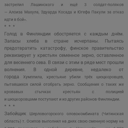
застрелил Лашинского и ещё 3 солдат-поляков
—
Алоиза
Махула, Эдуарда Косада и Югефа Пакули за отказ
идти в бой».
* * *
Голод в Финляндии обостряется с каждым днём.
Запасы хлеба в стране исчерпаны. Пытаясь
предотвратить катастрофу, финское правительство
реквизирует у крестьян семенное зерно, оставленное
для весеннего сева. В связи с этим в ряде мест прошли
волнения. В одной деревне, недалеко от
города
Хумппила, крестьяне убили трёх шюцкоровцев,
пытавшихся силой отобрать зерно. Сообщения о таких же
кровавых стычках крестьян с полицией
и шюцкоровцами поступают и из других районов Финляндии.
* * *
Забойщик
Шерловогорского оловокомбината (Читинская
область) т. Осипов выполнил на днях свою сменную норму на