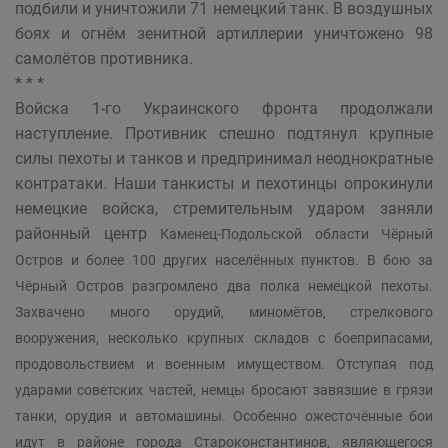
подбили и уничтожили 71 немецкий танк. В воздушных
боях и огнём зенитной артиллерии уничтожено 98
самолётов противника.
* * *
Войска 1-го Украинского фронта продолжали
наступление. Противник спешно подтянул крупные
силы пехоты и танков и предпринимал неоднократные
контратаки. Наши танкисты и пехотинцы опрокинули
немецкие войска, стремительным ударом заняли
районный центр
Каменец-Подольской
области Чёрный
Остров и более 100 других населённых пунктов. В бою за
Чёрный Остров разгромлено два полка немецкой пехоты.
Захвачено много орудий, миномётов, стрелкового
вооружения, несколько крупных складов с боеприпасами,
продовольствием и военным имуществом. Отступая под
ударами советских частей, немцы бросают завязшие в грязи
танки, орудия и автомашины. Особенно ожесточённые бои
идут в районе города Староконстантинов, являющегося