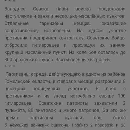
* * *
Западнее Севска наши войска продолжали
наступление и заняли несколько населённых пунктов.
Отдельные гарнизоны немцев, оказавшие
сопротивление, истреблены. На одном участке
противник предпринял контратаку. Советские бойцы
отбросили гитлеровцев и, преследуя их, заняли
крупный населённый пункт. На коле боя осталось до
300 вражеских трупов. Взяты пленные и трофеи.
* * *
Партизаны отряда, действующего в одном из районов
Гомельской области, в феврале месяце разгромили 8
немецких полицейских участков. В боях с
противником и из засад истреблено свыше 100
гитлеровцев. Советские патриоты захватили 2
пулемёта, 80 винтовок и много патронов. За это же
время партизаны пустили под откос
3
немецких воинских эшелона. Разбито 2 паровоза и 20