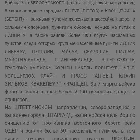
Войска 2-го БЕЛОРУССКОГО фронта, продолжая наступление,
8 марта овладели городами БЫТУВ (БЮТОВ) и КОСЬЦЕЖИНА
(БЕРЕНТ) — важными узлами железных и шоссейных дорог и
сильными опорными пунктами обороны немцев на путях к
ДАНЦИГУ, а также заняли более 300 других населённых
пунктов, среди которых: крупные населённые пункты АДЛИХ
ЛИБЕНАУ, ПЕРПЛИН, РАЙКАУ, СВАРОШИН, ШАДРАУ,
МАЙСТЕРСВАЛЬДЕ, ШТАНГЕНВАЛЬДЕ, ЭГГЕРТСХЮТТЕ,
ГРАБУВКО, КА-ЛИСКА, КОРНЕН, НАКЕЛЬ, БОРНТУХЕН, АЛЬТ-
И ГРОСС ГАН-ЗЕН, КЛАЙН
КОЛЬЦИГЛОВ, КЛАЙН
ЗИЛЬКОВ, КВАКЕНБУРГ, ФРАНЦЕН. За 7 марта войска
фронта взяли в плен более 2.000 немецких солдат и
офицеров.
На ШТЕТТИНСКОМ направлении, северо-западнее и
западнее города ШТАРГАРД, наши войска вели бои по
очищению от противника восточного берега реки
ОДЕР и заняли более 60 населённых пунктов, в том
числе крупные населённые пункты ЛЮБ-ЦИН,