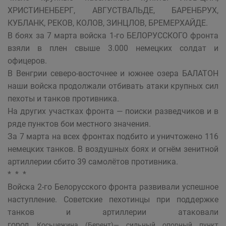
ХРИСТИНЕНБЕРГ, АВГУСТВАЛЬДЕ, БАРЕНБРУХ,
КУБЛАНК, РЕКОВ, КОЛОВ, ЗИНЦЛОВ, БРЕМЕРХАЙДЕ.
В боях за 7 марта войска 1-го БЕЛОРУССКОГО фронта
взяли в плен свыше 3.000 немецких солдат и
офицеров.
В Венгрии северо-восточнее и южнее озера БАЛАТОН
наши войска продолжали отбивать атаки крупных сил
пехоты и танков противника.
На других участках фронта — поиски разведчиков и в
ряде пунктов бои местного значения.
За 7 марта на всех фронтах подбито и уничтожено 116
немецких танков. В воздушных боях и огнём зенитной
артиллерии сбито 39 самолётов противника.
* * *
Войска 2-го Белорусского фронта развивали успешное
наступление. Советские пехотинцы при поддержке
танков и артиллерии атаковали
город
Косьцежина (Берент)— сильный опорный пункт