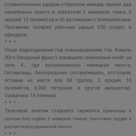
стремительным ударом отбросили немцев, заняли два
населённых пункта и захватили 3 немецких танка, 9
орудий, 13 пулемётов и 26 автомашин с боеприпасами.
Противник потерял убитыми свыше 650 солдат и
офицеров.
* * *
Наше подразделение под командованием тов. Коваль
(Юго-Западный фронт) совершило внезапный налёт на
село К., где расположилась немецкая пехота.
Гитлеровцы, беспорядочно отстреливаясь, отступили,
оставив на месте боя 60 трупов, 3 орудия, 16
пулемётов, 6.000 патронов и другое имущество.
Захвачено 14 пленных.
* * *
Танковый экипаж старшего сержанта
Кривохижа в
ночном бою подбил 5 немецких танков, уничтожил орудие и
рассеял взвод вражеской пехоты.
* * *