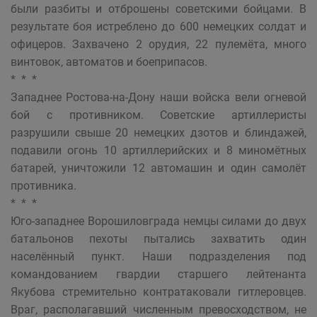
были разбиты и отброшены советскими бойцами. В
результате боя истреблено до 600 немецких солдат и
офицеров. Захвачено 2 орудия, 22 пулемёта, много
винтовок, автоматов и боеприпасов.
* * *
Западнее Ростова-на-Дону наши войска вели огневой
бой с противником. Советские артиллеристы
разрушили свыше 20 немецких дзотов и блиндажей,
подавили огонь 10 артиллерийских и 8 миномётных
батарей, уничтожили 12 автомашин и один самолёт
противника.
* * *
Юго-западнее Ворошиловграда немцы силами до двух
батальонов пехоты пытались захватить один
населённый пункт. Наши подразделения под
командованием гвардии старшего лейтенанта
Якубова стремительно контратаковали гитлеровцев.
Враг, располагавший численным превосходством, не