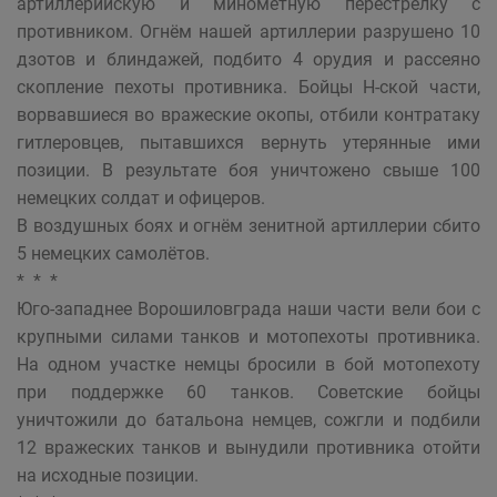
артиллерийскую и миномётную перестрелку с
противником. Огнём нашей артиллерии разрушено 10
дзотов и блиндажей, подбито 4 орудия и рассеяно
скопление пехоты противника. Бойцы Н-ской части,
ворвавшиеся во вражеские окопы, отбили контратаку
гитлеровцев, пытавшихся вернуть утерянные ими
позиции. В результате боя уничтожено свыше 100
немецких солдат и офицеров.
В воздушных боях и огнём зенитной артиллерии сбито
5 немецких самолётов.
* * *
Юго-западнее Ворошиловграда наши части вели бои с
крупными силами танков и мотопехоты противника.
На одном участке немцы бросили в бой мотопехоту
при поддержке 60 танков. Советские бойцы
уничтожили до батальона немцев, сожгли и подбили
12 вражеских танков и вынудили противника отойти
на исходные позиции.