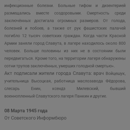
инфекционные болезни. Больные тифом и дизентерией
размещались вместе создоровыми. Смертность среди
заключённых достигала огромных размеров. От голода,
болезней и побоев, а также от рук фашистских палачей
погибло 12 тысяч советских граждан. Когда части Красной
Армии заняли город Славута, в лагере находилось около 800
человек. Больше половины из них не в состоянии были
передвигаться. Кроме того, на территории лагеря обнаружены
сотни трупов заключённых, умерших голодной смертью».
Акт подписали жители города Славута: врач
Войцешук,
учительница Высоцкая, работница маслозавода Фёдорова,
слесарь Енин, ксендз Милевский, бывший
военнопленный Славутского лагеря Панкин и другие.
08 Марта 1945 года
От Советского Информбюро