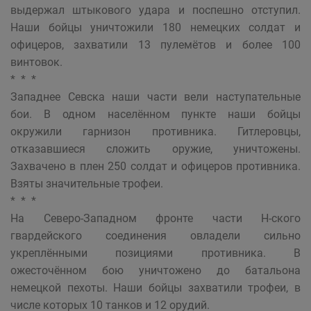
выдержал штыкового удара и поспешно отступил.
Наши бойцы уничтожили 180 немецких солдат и
офицеров, захватили 13 пулемётов и более 100
винтовок.
* * *
Западнее Севска наши части вели наступательные
бои. В одном населённом пункте наши бойцы
окружили гарнизон противника. Гитлеровцы,
отказавшиеся сложить оружие, уничтожены.
Захвачено в плен 250 солдат и офицеров противника.
Взяты значительные трофеи.
* * *
На Северо-Западном фронте части Н-ского
гвардейского соединения овладели сильно
укреплёнными позициями противника. В
ожесточённом бою уничтожено до батальона
немецкой пехоты. Наши бойцы захватили трофеи, в
числе которых 10 танков и 12 орудий.