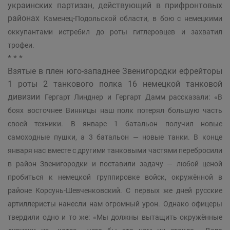
украинских партизан, действующий в прифронтовых
районах
Каменец-Подольской
области, в бою с немецкими
оккупантами истребил до роты гитлеровцев и захватил
трофеи.
* * *
Взятые в плен юго-западнее Звенигородки ефрейторы
1 роты 2 танкового полка 16 немецкой танковой
дивизии
Гергарт Линднер и Гергарт Дамм рассказали: «В
боях восточнее Винницы наш полк потерял большую часть
своей техники. В январе 1 батальон получил новые
самоходные пушки, а 3 батальон — новые танки. В конце
января нас вместе с другими танковыми частями перебросили
в район Звенигородки и поставили задачу — любой ценой
пробиться к немецкой группировке войск, окружённой в
районе Корсунь-Шевченковский. С первых же дней русские
артиллеристы нанесли нам огромный урон. Однако офицеры
твердили одно и то же: «Мы должны вытащить окружённые