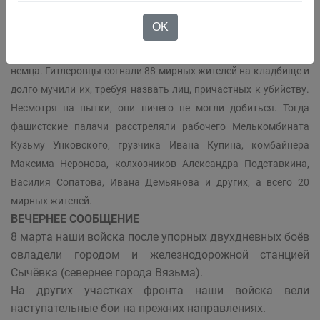
Жители освобождённого села
Логовое, Курской области,
OK
рассказали о чудовищных зверствах немецко-
фашистских мерзавцев. В селе были найдены два убитых
немца. Гитлеровцы согнали 88 мирных жителей на кладбище и
долго мучили их, требуя назвать лиц, причастных к убийству.
Несмотря на пытки, они ничего не могли добиться. Тогда
фашистские палачи расстреляли рабочего Мелькомбината
Кузьму Унковского, грузчика Ивана Купина, комбайнера
Максима Неронова, колхозников Александра Подставкина,
Василия Сопатова, Ивана Демьянова и других, а всего 20
мирных жителей.
ВЕЧЕРНЕЕ СООБЩЕНИЕ
8 марта наши войска после упорных двухдневных боёв
овладели городом и железнодорожной станцией
Сычёвка (севернее города Вязьма).
На других участках фронта наши войска вели
наступательные бои на прежних направлениях.