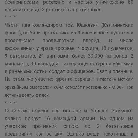
боеприпасами, рассеяно и частью уничтожено 60
всадников и до 3 рот пехоты противника.
* * *
Части, где командиром тов. Юшкевич (Калининский
фронт), выбили противника из 9 населенных пунктов и
продолжают продвигаться вперёд. В числе
захваченных у врага трофеев: 4 орудия, 18 пулемётов,
9 автоматов, 21 винтовка, более 30.000 патронов, 2
миномёта, 30 лошадей. Гитлеровцы потеряли убитыми
и ранеными сотни солдат и офицеров. Взяты пленные.
На этом же участке фронта сержант
Игнаткин метким
орудийным выстрелом сбил самолёт противника «Ю-88». Три
лётчика взяты в плен.
* * *
Советские войска всё больше и больше сжимают
кольцо вокруг 16 немецкой армии. На одном из
участков противник силою до 2 батальонов
предпринял контратаку. Однако ваши пехотинцы и