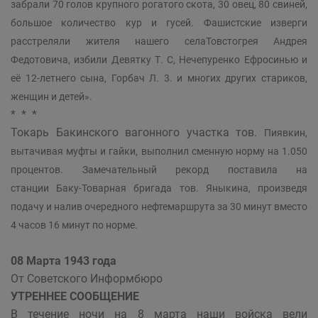
забрали 70 голов крупного рогатого скота, 30 овец, 80 свиней,
большое количество кур и гусей. Фашистские изверги
расстреляли жителя нашего селаТовстогрея Андрея
Федотовича, избили Девятку Т. С, Нечепуренко Ефросинью и
её 12-летнего сына, Горбач Л. 3. и многих других стариков,
женщин и детей».
* * *
Токарь Бакинского вагонного участка тов.
Пиявкин,
вытачивая муфты и гайки, выполнил сменную норму на 1.050
процентов. Замечательный рекорд поставила на
станции Баку-Товарная бригада тов. Яныкина, произведя
подачу и налив очередного нефтемаршрута за 30 минут вместо
4 часов 16 минут по норме.
08 Марта 1943 года
От Советского Информбюро
УТРЕННЕЕ СООБЩЕНИЕ
В течение ночи на 8 марта наши войска вели