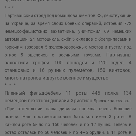
* * *
Партизанский отряд под командованием тов. Ф., действующий
на Украине, за время своих боевых операций, истребил 772
немецко-фашистских захватчика, уничтожил 69 немецких
автомашин, 24 мотоцикла, сжёг 5 складов с боеприпасами и
горючим, (взорвал 5 железнодорожных мостов и пустил под
Партизаны
откос 5 эшелонов с военными грузами.
захватили трофеи: 100 лошадей и 120 сёдел, 4
станковых и 16 ручных пулемётов, 150 винтовок,
много патронов и другое военное имущество.
* * *
Пленный фельдфебель 11 роты 445 полка 134
немецкой пехотной дивизии Христиан
Брюске рассказал:
«При отступлении наша дивизия понесла очень большие
потери. Наш противотанковый батальон имел 3 роты. В
каждой роте было по 150 человек и по 12 пушек. Теперь в
ротах осталась по 50 человек и по 4—5 орудий. В 11 роте, в