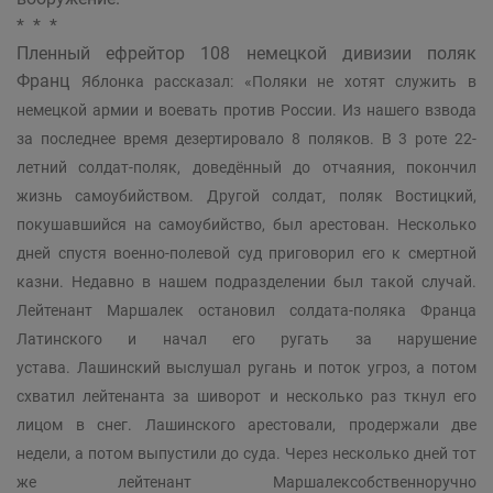
* * *
Пленный ефрейтор 108 немецкой дивизии поляк
Франц
Яблонка рассказал: «Поляки не хотят служить в
немецкой армии и воевать против России. Из нашего взвода
за последнее время дезертировало 8 поляков. В 3 роте 22-
летний солдат-поляк, доведённый до отчаяния, покончил
жизнь самоубийством. Другой солдат, поляк Востицкий,
покушавшийся на самоубийство, был арестован. Несколько
дней спустя военно-полевой суд приговорил его к смертной
казни. Недавно в нашем подразделении был такой случай.
Лейтенант Маршалек остановил солдата-поляка Франца
Латинского и начал его ругать за нарушение
устава. Лашинский выслушал ругань и поток угроз, а потом
схватил лейтенанта за шиворот и несколько раз ткнул его
лицом в снег. Лашинского арестовали, продержали две
недели, а потом выпустили до суда. Через несколько дней тот
же лейтенант Маршалексобственноручно