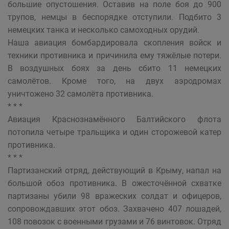
большие опустошения. Оставив на поле боя до 900
трупов, немцы в беспорядке отступили. Подбито 3
немецких танка и несколько самоходных орудий.
Наша авиация бомбардировала скопления войск и
техники противника и причинила ему тяжёлые потери.
В воздушных боях за день сбито 11 немецких
самолётов. Кроме того, на двух аэродромах
уничтожено 32 самолёта противника.
* * *
Авиация Краснознамённого Балтийского флота
потопила четыре тральщика и один сторожевой катер
противника.
* * *
Партизанский отряд, действующий в Крыму, напал на
большой обоз противника. В ожесточённой схватке
партизаны убили 98 вражеских солдат и офицеров,
сопровождавших этот обоз. Захвачено 407 лошадей,
108 повозок с военными грузами и 76 винтовок. Отряд