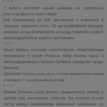
* * *
7 марта частями нашей авиации на различных
участках фронта уничтожено
или повреждено до 200 автомашин с войсками и
грузами, подавлен огонь 20 артиллерийских батарей,
взорван склад боеприпасов и склад горючего, разбит
железнодорожный эшелон противника.
* * *
Наши войска сломили ожесточённое сопротивление
противника и после упорных боёв заняли город и
железнодорожную станцию Сычёвка (севернее города
Вязьма).
Западнее
Гжатска наши части с боями продвигались вперёд
и овладели 11 населёнными пунктами.
* * *
Южнее Оленина наши войска продвигались вперёд и
заняли ряд населённых пунктов. На участке Н-ской
части немцы предприняли несколько контратак, но