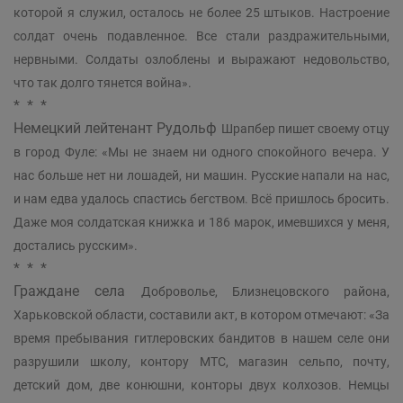
которой я служил, осталось не более 25 штыков. Настроение
солдат очень подавленное. Все стали раздражительными,
нервными. Солдаты озлоблены и выражают недовольство,
что так долго тянется война».
* * *
Немецкий лейтенант Рудольф
Шрапбер пишет своему отцу
в город Фуле: «Мы не знаем ни одного спокойного вечера. У
нас больше нет ни лошадей, ни машин. Русские напали на нас,
и нам едва удалось спастись бегством. Всё пришлось бросить.
Даже моя солдатская книжка и 186 марок, имевшихся у меня,
достались русским».
* * *
Граждане села
Доброволье, Близнецовского района,
Харьковской области, составили акт, в котором отмечают: «За
время пребывания гитлеровских бандитов в нашем селе они
разрушили школу, контору МТС, магазин сельпо, почту,
детский дом, две конюшни, конторы двух колхозов. Немцы