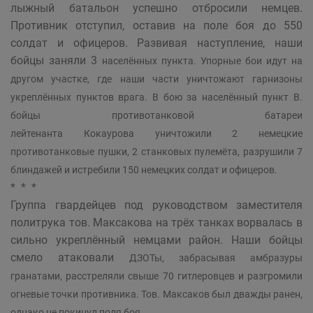
лыжный батальон успешно отбросили немцев.
Противник отступил, оставив на поле боя до 550
солдат и офицеров. Развивая наступление, наши
бойцы заняли 3
населённых пункта. Упорные бои идут на
другом участке, где наши части уничтожают гарнизоны
укреплённых пунктов врага. В бою за населённый пункт В.
бойцы противотанковой батареи
лейтенанта Кокаурова уничтожили 2 немецкие
противотанковые пушки, 2 станковых пулемёта, разрушили 7
блиндажей и истребили 150 немецких солдат и офицеров.
* * *
Группа гвардейцев под руководством заместителя
политрука тов. Максакова на трёх танках ворвалась в
сильно укреплённый немцами район. Наши бойцы
смело атаковали
ДЗОТы, забрасывая амбразуры
гранатами, расстреляли свыше 70 гитлеровцев и разгромили
огневые точки противника. Тов. Максаков был дважды ранен,
однако не покинул поля боя.