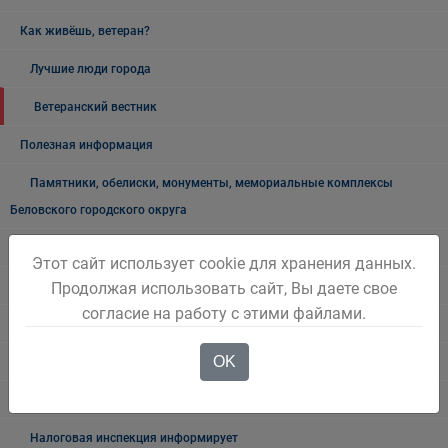
Как живёшь, ветеран?
Лучшие люди города
Ветеранский вестник
Полезная информация
Памятники, обелиски, монументы, мемориальные комплексы
Беловского городского округа
Объявления
Этот сайт использует cookie для хранения данных.
Продолжая использовать сайт, Вы даете свое
Безопасность на воде
согласие на работу с этими файлами.
Осторожно мошенники!
OK
Государственные органы и службы информируют
Учреждения Здравоохранения
Налоговая инспекция информирует