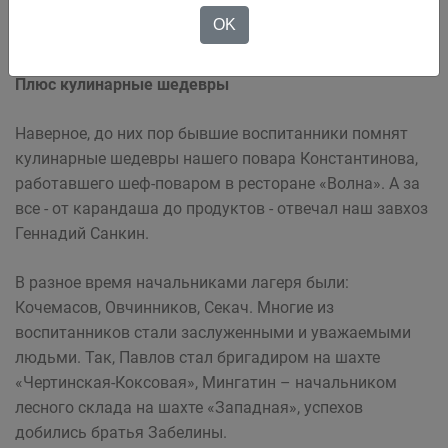
OK
Плюс кулинарные шедевры
Наверное, до них пор бывшие воспитанники помнят
кулинарные шедевры нашего повара Константинова,
работавшего шеф-поваром в ресторане «Волна». А за
все - от карандаша до продуктов - отвечал наш завхоз
Геннадий Санкин.
В разное время начальниками лагеря были:
Кочемасов, Овчинников, Секач. Многие из
воспитанников стали заслуженными и уважаемыми
людьми. Так, Павлов стал бригадиром на шахте
«Чертинская-Коксовая», Мингатин – начальником
лесного склада на шахте «Западная», успехов
добились братья Забелины.