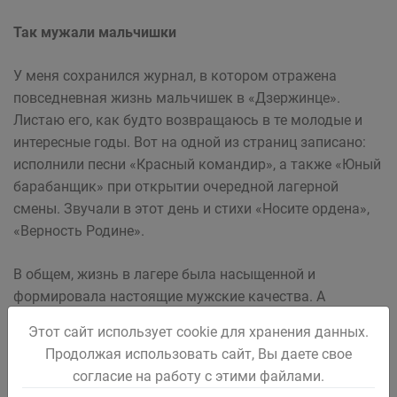
Так мужали мальчишки
У меня сохранился журнал, в котором отражена
повседневная жизнь мальчишек в «Дзержинце».
Листаю его, как будто возвращаюсь в те молодые и
интересные годы. Вот на одной из страниц записано:
исполнили песни «Красный командир», а также «Юный
барабанщик» при открытии очередной лагерной
смены. Звучали в этот день и стихи «Носите ордена»,
«Верность Родине».
В общем, жизнь в лагере была насыщенной и
формировала настоящие мужские качества. А
самостоятельность воспитывала сама «спартанская»
Этот сайт использует cookie для хранения данных.
обстановка, лагерь ведь был палаточным. И
Продолжая использовать сайт, Вы даете свое
дежурство по лагерю и по столовой несли сами
согласие на работу с этими файлами.
ребята.