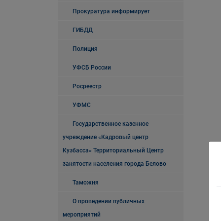
Прокуратура информирует
ГИБДД
Полиция
УФСБ России
Росреестр
УФМС
Государственное казенное
учреждение «Кадровый центр
Кузбасса» Территориальный Центр
занятости населения города Белово
Таможня
О проведении публичных
мероприятий