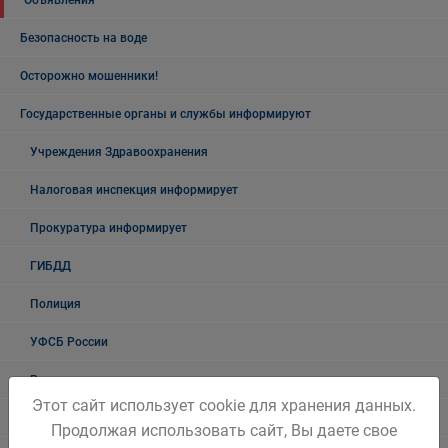
Объявления
Безопасность на воде
Осторожно мошенники!
Государственные органы и службы информируют
Учреждения Здравоохранения
Налоговая инспекция информирует
Прокуратура информирует
ГИБДД
Полиция
УФСБ России
Росреестр
Этот сайт использует cookie для хранения данных.
УФМС
Продолжая использовать сайт, Вы даете свое