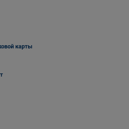
ковой карты
т