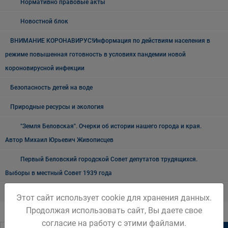
Нормативно правовые акты
Новостной блок
ВНИМАНИЕ КОРОНАВИРУС!Информация по действиям населения в
режиме повышенная готовность в условиях пандемии новой
короновирусной инфекции
Безопасность детей на воде
Природные ресурсы и экология
"Земля Беловская". Очерки об истории нашего города и края.
Автор Михаил Юрьевич Живописцев
Первый Беловский городской Совет депутатов трудящихся.
Выборы в местный Совет 1939 года
Белово туристический
Этот сайт использует cookie для хранения данных.
Продолжая использовать сайт, Вы даете свое
согласие на работу с этими файлами.