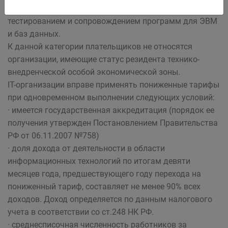
ЭВМ и баз данных, а также занимаются установкой,
тестированием и сопровождением программ для ЭВМ
и баз данных.
К данной категории плательщиков не относятся
организации, имеющие статус резидента технико-
внедренческой особой экономической зоны.
IT-организации вправе применять пониженные тарифы
при одновременном выполнении следующих условий:
· имеется государственная аккредитация (порядок ее
получения утвержден Постановлением Правительства
РФ от 06.11.2007 №758)
· доля дохода от деятельности в области
информационных технологий по итогам девяти
месяцев года, предшествующего году перехода на
пониженный тариф, составляет не менее 90% всех
доходов. Доход определяется по данным налогового
учета в соответствии со ст.248 НК РФ.
· среднесписочная численность работников за