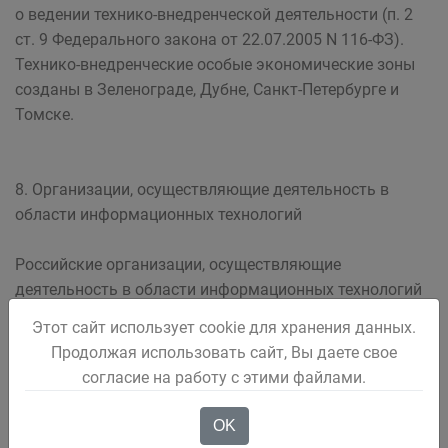
о ведении технико-внедренческой деятельности (п. 2
ст. 9 Федерального закона от 22.07.2005 N 116-ФЗ).
Технико-внедренческие особые экономические зоны
созданы в Зеленограде, Дубне, Санкт-Петербурге и
Томске.
8. Организации, осуществляющие деятельность в
области информационных технологий
Российские организации, осуществляющие
деятельность в области информационных технологий
(IT-компании), - это компании, которые:
Этот сайт использует cookie для хранения данных.
- разрабатывают и реализуют программы для ЭВМ,
Продолжая использовать сайт, Вы даете свое
базы данных (на материальном носителе или в
согласие на работу с этими файлами.
электронном виде по каналам связи и (или)
- оказывают услуги (выполняют работы) по
OK
разработке, адаптации, модификации программ для