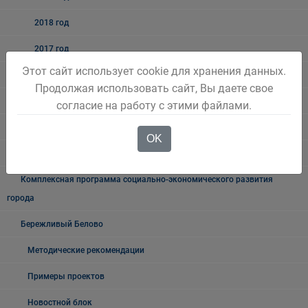
2018 год
2017 год
Этот сайт использует cookie для хранения данных.
2016 год
Продолжая использовать сайт, Вы даете свое
2015 год
согласие на работу с этими файлами.
Нормативные правовые акты
OK
Антимонопольный комплаенс
Комплексная программа социально-экономического развития
города
Бережливый Белово
Методические рекомендации
Примеры проектов
Новостной блок