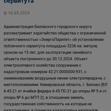
сервитута
Главная
Населению
Структурные подразделения Администрации
16.05.2025
Беловского городского округа
Управление по земельным ресурсам и
Администрация Беловского городского округа
муниципальному имуществу Администрации
рассматривает ходатайство общества с ограниченной
Беловского городского округа
ответственностью «ЭнергоПаритет» об установлении
публичного сервитута площадью 3236 кв. метров,
сроком на 15 лет, для эксплуатации линейного
объекта построенного до 30.12.2024. Объект
электросетевого хозяйства сооружение с
кадастровым номером 42:21:0000000:931, с
наименованием воздушные линии электропередачи, с
местоположением: Кемеровская область, г. Белово (ВЛ
6-45-21 от ячейки фидера 6-45 ПС-21 до опоры № 9 и от
опоры № 6 до МТП 2), в отношении земель,
государственная собственность на которые не
разграничена, в границах кадастровых кварталов