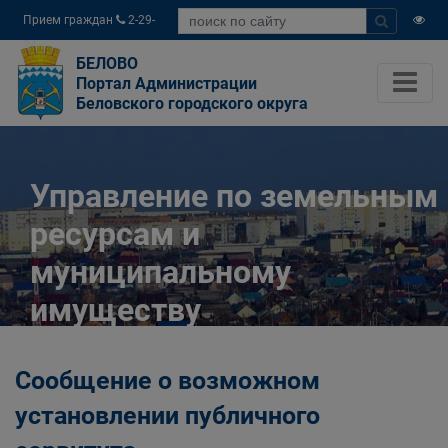
Прием граждан
2-29-
04
БЕЛОВО
Портал Администрации
Беловского городского округа
Управление по земельным
ресурсам и
муниципальному
имуществу
Администрации
Сообщение о возможном
Беловского городского
установлении публичного
округа