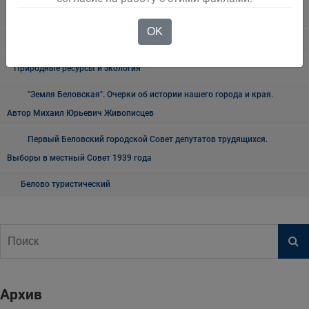
короновирусной инфекции
OK
Безопасность детей на воде
Природные ресурсы и экология
"Земля Беловская". Очерки об истории нашего города и края.
Автор Михаил Юрьевич Живописцев
Первый Беловский городской Совет депутатов трудящихся.
Выборы в местный Совет 1939 года
Белово туристический
Архив