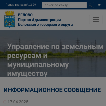
Прием граждан
2-29-
04
БЕЛОВО
Портал Администрации
Беловского городского округа
Управление по земельным
ресурсам и
муниципальному
имуществу
Администрации
ИНФОРМАЦИОННОЕ СООБЩЕНИЕ
Беловского городского
округа
17.04.2025