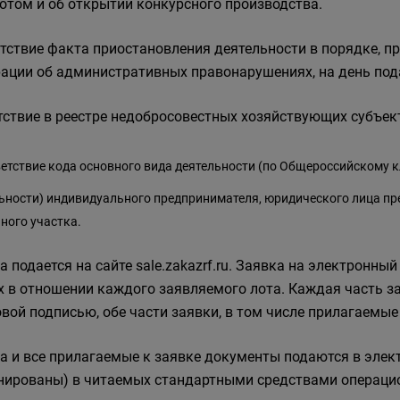
отом и об открытии конкурсного производства.
утствие факта приостановления деятельности в порядке, 
ации об административных правонарушениях, на день под
утствие в реестре недобросовестных хозяйствующих субъект
ветствие кода основного вида деятельности (по Общероссийскому
к
ьности) индивидуального предпринимателя, юридического лица п
ного участка.
а подается на сайте sale.zakazrf.ru. Заявка на электронны
х в отношении каждого заявляемого лота. Каждая часть з
вой подписью, обе части заявки, в том числе прилагаемы
а и все прилагаемые к заявке документы подаются в эле
нированы) в читаемых стандартными средствами операци