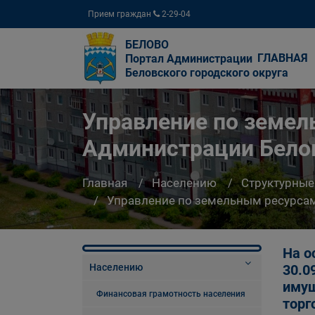
Прием граждан
2-29-04
БЕЛОВО
ГЛАВНАЯ
Портал Администрации
Беловского городского округа
Управление по земе
Администрации Белов
Главная
Населению
Структурные
Управление по земельным ресурсам
На о
Населению
30.0
имущ
Финансовая грамотность населения
торг