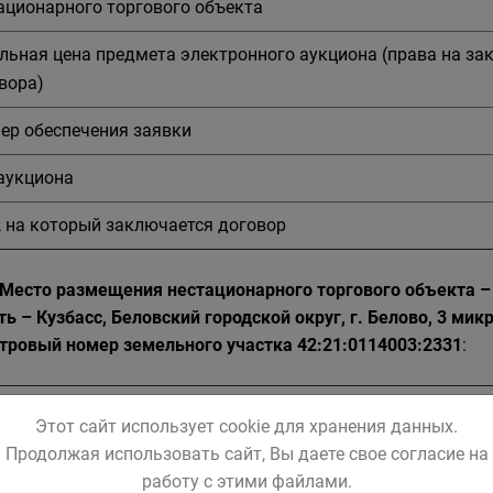
ационарного торгового объекта
льная цена предмета электронного аукциона (права на за
вора)
ер обеспечения заявки
аукциона
, на который заключается договор
 Место размещения нестационарного торгового объекта 
ть – Кузбасс, Беловский городской округ, г. Белово, 3 ми
тровый номер земельного участка 42:21:0114003:2331
:
нестационарного торгового объекта
Этот сайт использует cookie для хранения данных.
Продолжая использовать сайт, Вы даете свое согласие на
торговли
работу с этими файлами.