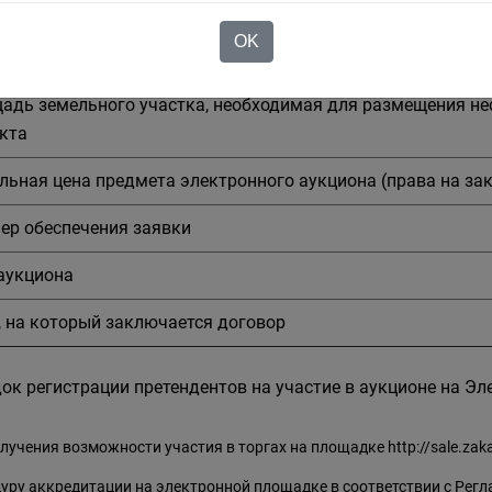
иализация торговли
OK
адь нестационарного торгового объекта
адь земельного участка, необходимая для размещения не
кта
льная цена предмета электронного аукциона (права на за
ер обеспечения заявки
аукциона
, на который заключается договор
ок регистрации претендентов на участие в аукционе на Э
лучения возможности участия в торгах на площадке
http://sale.zak
уру аккредитации на электронной площадке в соответствии с Регл