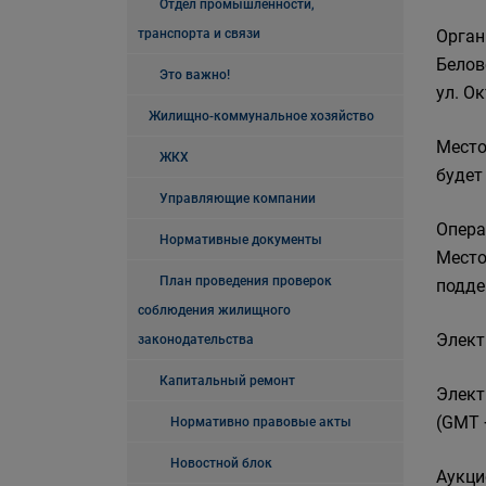
Отдел промышленности,
транспорта и связи
Орган
Белов
Это важно!
ул. Ок
Жилищно-коммунальное хозяйство
Место
ЖКХ
будет
Управляющие компании
Опера
Нормативные документы
Место
План проведения проверок
подде
соблюдения жилищного
Элект
законодательства
Капитальный ремонт
Элект
(GMT 
Нормативно правовые акты
Новостной блок
Аукци