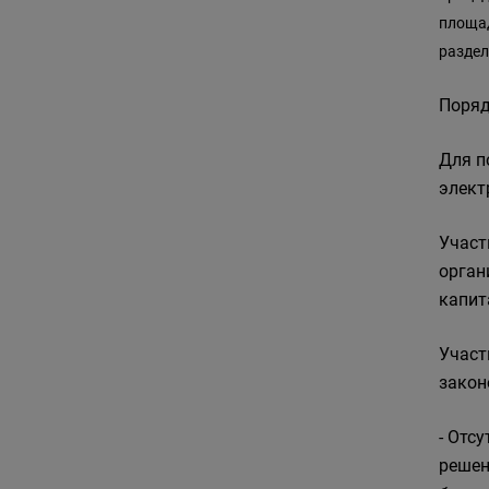
площад
раздел
Поряд
Для п
элект
Участ
орган
капит
Участ
закон
- Отс
решен