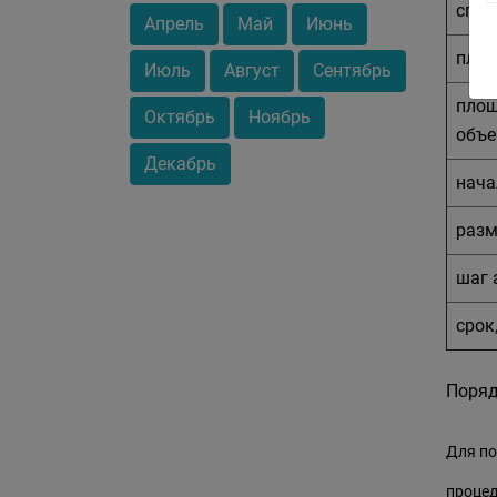
спец
Апрель
Май
Июнь
площ
Июль
Август
Сентябрь
площ
Октябрь
Ноябрь
объе
Декабрь
нача
разм
шаг 
срок
Поряд
Для по
процед