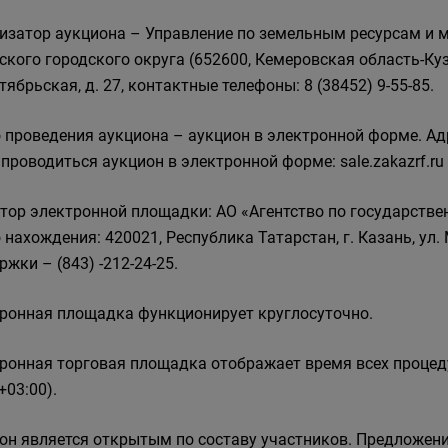
изатор аукциона – Управление по земельным ресурсам и
ского городского округа (652600, Кемеровская область-Кузб
тябрьская, д. 27, контактные телефоны: 8 (38452) 9-55-85.
 проведения аукциона – аукцион в электронной форме. Ад
 проводиться аукцион в электронной форме: sale.zakazrf.ru
тор электронной площадки: АО «Агентство по государстве
 нахождения: 420021, Республика Татарстан, г. Казань, ул.
ржки – (843) -212-24-25.
ронная площадка функционирует круглосуточно.
ронная торговая площадка отображает время всех процеду
+03:00).
он является открытым по составу участников. Предложени