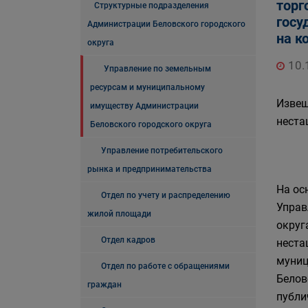
торг
Структурные подразделения
госу
Администрации Беловского городского
на к
округа
10.
Управление по земельным
ресурсам и муниципальному
Извещ
имуществу Администрации
неста
Беловского городского округа
Управление потребительского
рынка и предпринимательства
На ос
Отдел по учету и распределению
Управ
жилой площади
округ
Отдел кадров
неста
муниц
Отдел по работе с обращениями
Белов
граждан
публи