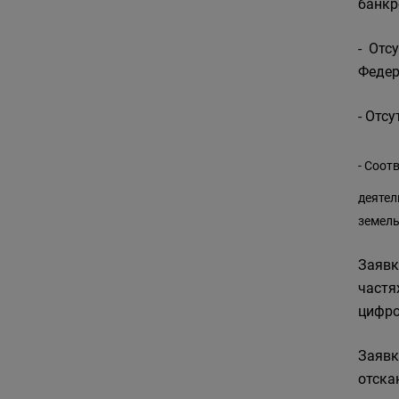
банкр
- Отс
Федер
- Отс
- Соот
деятел
земель
Заявк
частя
цифро
Заявк
отска