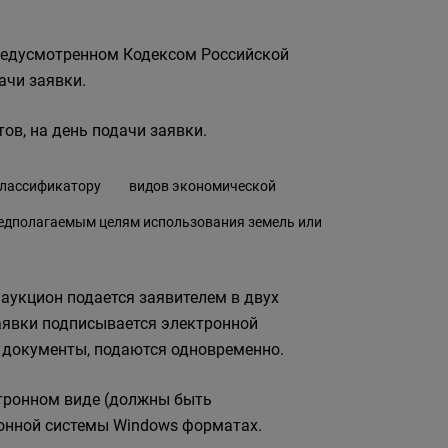
предусмотренном Кодексом Российской
ачи заявки.
ов, на день подачи заявки.
лассификатору
видов экономической
редполагаемым целям использования земель или
й аукцион подается заявителем в двух
аявки подписывается электронной
е документы, подаются одновременно.
ктронном виде (должны быть
онной системы Windows форматах.