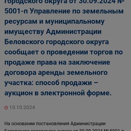
городского округа от 30.09.2024 №
Главная
Населению
5001-п Управление по земельным
Структурные подразделения Администрации
ресурсам и муниципальному
Беловского городского округа
Управление по земельным ресурсам и
имуществу Администрации
муниципальному имуществу Администрации
Беловского городского округа
Беловского городского округа
сообщает о проведении торгов по
продаже права на заключение
договора аренды земельного
участка: способ продажи –
аукцион в электронной форме.
10.10.2024
На основании постановления Администрации