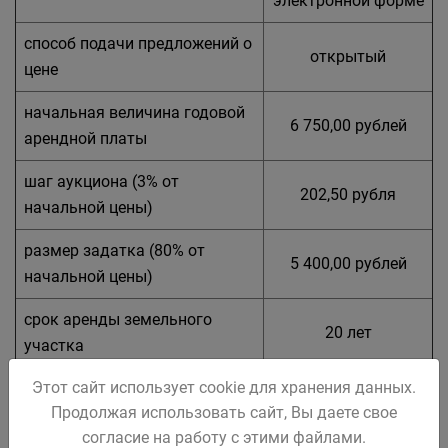
электронной форме
способ подачи предложений о
открытый
цене
начальная величина годовой
6 750,00 рублей
арендной платы
шаг аукциона (3% от
202,50 рубля
начальной цены)
размер задатка (80% от
5 400,00 рублей
начальной цены)
срок аренды земельного
20 лет
участка
Этот сайт использует cookie для хранения данных.
Земельный участок расположен в зоне застройки
Продолжая использовать сайт, Вы даете свое
малоэтажными жилыми домами (Ж2-1), для которой в
согласие на работу с этими файлами.