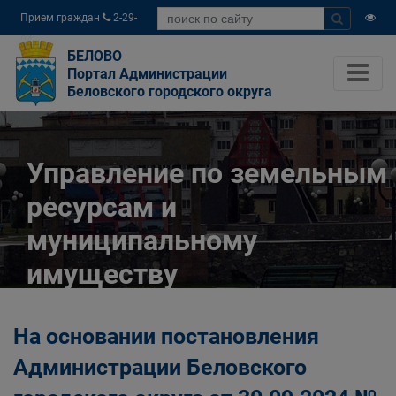
Прием граждан
2-29-
04
БЕЛОВО
Портал Администрации
Беловского городского округа
Управление по земельным
ресурсам и
муниципальному
имуществу
Администрации
На основании постановления
Беловского городского
Администрации Беловского
округа