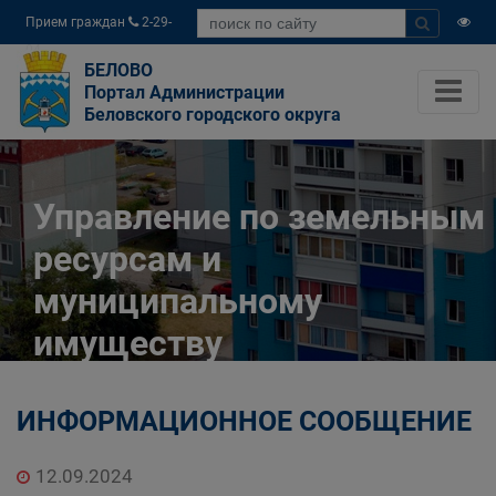
Прием граждан
2-29-
04
БЕЛОВО
Портал Администрации
Беловского городского округа
Управление по земельным
ресурсам и
муниципальному
имуществу
Администрации
ИНФОРМАЦИОННОЕ СООБЩЕНИЕ
Беловского городского
округа
12.09.2024