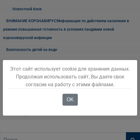
Новостной блок
ВНИМАНИЕ КОРОНАВИРУС!Информация по действиям населения в
режиме повышенная готовность в условиях пандемии новой
короновирусной инфекции
Безопасность детей на воде
Природные ресурсы и экология
Этот сайт использует cookie для хранения данных.
"Земля Беловская". Очерки об истории нашего города и края.
Продолжая использовать сайт, Вы даете свое
Автор Михаил Юрьевич Живописцев
согласие на работу с этими файлами.
Первый Беловский городской Совет депутатов трудящихся.
OK
Выборы в местный Совет 1939 года
Белово туристический