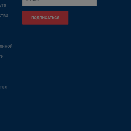
уга
ства
ПОДПИСАТЬСЯ
венной
ти
тал