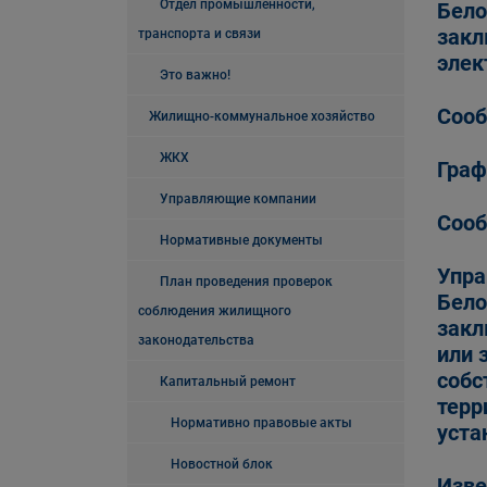
Отдел промышленности,
Бело
закл
транспорта и связи
элек
Это важно!
Сооб
Жилищно-коммунальное хозяйство
ЖКХ
Граф
Управляющие компании
Сооб
Нормативные документы
Упра
План проведения проверок
Бело
соблюдения жилищного
закл
законодательства
или 
собс
Капитальный ремонт
терр
Нормативно правовые акты
уста
Новостной блок
Изве