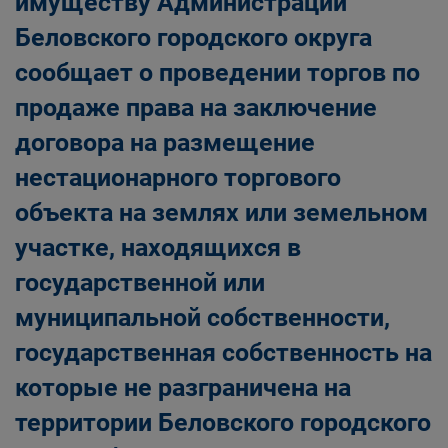
имуществу Администрации
Главная
Населению
Беловского городского округа
Структурные подразделения Администрации
сообщает о проведении торгов по
Беловского городского округа
Управление по земельным ресурсам и
продаже права на заключение
муниципальному имуществу Администрации
договора на размещение
Беловского городского округа
нестационарного торгового
объекта на землях или земельном
участке, находящихся в
государственной или
муниципальной собственности,
государственная собственность на
которые не разграничена на
территории Беловского городского