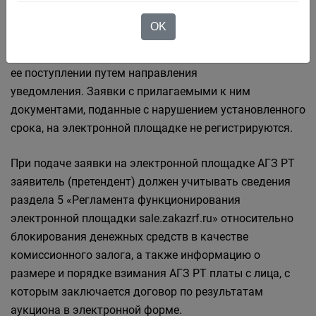
заявке присваивается номер с указанием даты и
OK
времени приема. В течение одного часа со времени
поступления заявки оператор сообщает претенденту о
ее поступлении путем направления
уведомления. Заявки с прилагаемыми к ним
документами, поданные с нарушением установленного
срока, на электронной площадке не регистрируются.
При подаче заявки на электронной площадке АГЗ РТ
заявитель (претендент) должен учитывать сведения
раздела 5 «Регламента функционирования
электронной площадки sale.zakazrf.ru» относительно
блокирования денежных средств в качестве
комиссионного залога, а также информацию о
размере и порядке взимания АГЗ РТ платы с лица, с
которым заключается договор по результатам
аукциона в электронной форме.