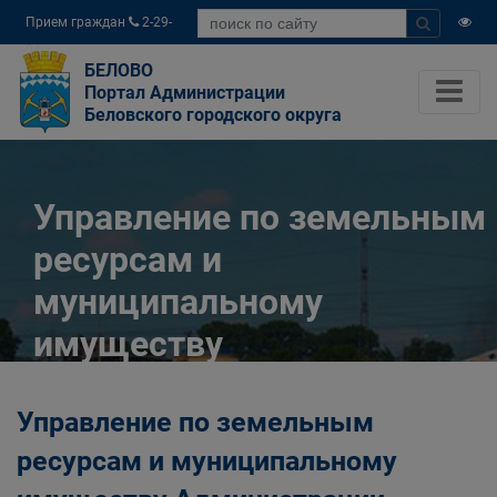
Прием граждан
2-29-
04
БЕЛОВО
Портал Администрации
Беловского городского округа
Управление по земельным
ресурсам и
муниципальному
имуществу
Администрации
Управление по земельным
Беловского городского
ресурсам и муниципальному
округа