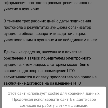
оформления протокола рассмотрения заявок на
участие в аукционе.
В течение трех рабочих дней с даты подписания
протокола о результатах аукциона организатор
аукциона обязан возвратить задатки лицам,
участвовавшим в аукционе и не победившим в нем.
Денежные средства, внесенные в качестве
обеспечения заявок победителем электронного
аукциона, иным лицом, с которым может быть
заключен договор на размещение НТО,
засчитываются в оплату приобретаемого права на
заключение договора на размещение НТО
Этот сайт использует cookie для хранения данных.
При приеме заявок от претендентов оператор
Продолжая использовать сайт, Вы даете свое
обеспечивает регистрацию заявок и прилагаемых к
согласие на работу с этими файлами.
ним документов в журнале приема заявок. Каждой