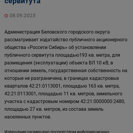
сервитута
Главная
Населению
Структурные подразделения Администрации
08.09.2023
Беловского городского округа
Управление по земельным ресурсам и
Администрация Беловского городского округа
муниципальному имуществу Администрации
рассматривает ходатайство публичного акционерного
Беловского городского округа
общества «Россети Сибирь» об установлении
публичного сервитута площадью193 кв. метра, для
размещения (эксплуатации) объекта ВЛ 10 кВ, в
отношении земель, государственная собственность на
которые не разграничена, в границах кадастровых
кварталов 42:21:0113001, площадью 163 кв. метра,
42:21:0113001, площадью 11 кв. метров, земельного
участка с кадастровым номером 42:21:0000000:2480,
площадью 27 кв. метров, из состава земель
населенных пунктов.
Извещение размещено посредством информационно-