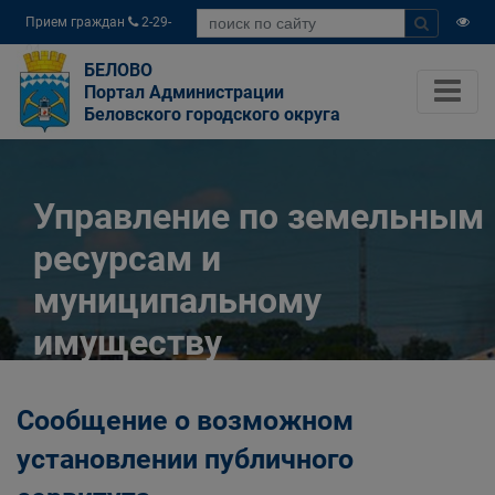
Прием граждан
2-29-
04
БЕЛОВО
Портал Администрации
Беловского городского округа
Управление по земельным
ресурсам и
муниципальному
имуществу
Администрации
Сообщение о возможном
Беловского городского
установлении публичного
округа