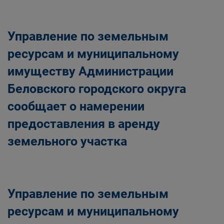
Главная
Населению
Структурные подразделения Администрации
Управление по земельным
Беловского городского округа
Управление по земельным ресурсам и
ресурсам и муниципальному
муниципальному имуществу Администрации
имуществу Администрации
Беловского городского округа
Беловского городского округа
сообщает о намерении
предоставления в аренду
земельного участка
Управление по земельным
ресурсам и муниципальному