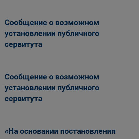
Главная
Населению
Структурные подразделения Администрации
Сообщение о возможном
Беловского городского округа
Управление по земельным ресурсам и
установлении публичного
муниципальному имуществу Администрации
сервитута
Беловского городского округа
Сообщение о возможном
установлении публичного
сервитута
«На основании постановления