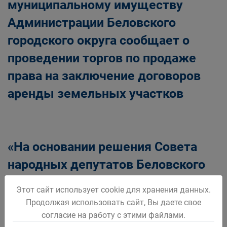
муниципальному имуществу
Администрации Беловского
городского округа сообщает о
проведении торгов по продаже
права на заключение договоров
аренды земельных участков
«На основании решения Совета
народных депутатов Беловского
городского округа от 30.06.2022
Этот сайт использует cookie для хранения данных.
№52/278, Управление по
Продолжая использовать сайт, Вы даете свое
земельным ресурсам и
согласие на работу с этими файлами.