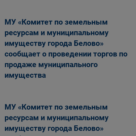
Главная
Населению
Структурные подразделения Администрации
МУ «Комитет по земельным
Беловского городского округа
Управление по земельным ресурсам и
ресурсам и муниципальному
муниципальному имуществу Администрации
имуществу города Белово»
Беловского городского округа
сообщает о проведении торгов по
продаже муниципального
имущества
МУ «Комитет по земельным
ресурсам и муниципальному
имуществу города Белово»