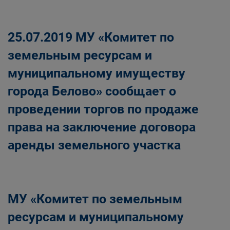
Главная
Населению
Структурные подразделения Администрации
25.07.2019 МУ «Комитет по
Беловского городского округа
Управление по земельным ресурсам и
земельным ресурсам и
муниципальному имуществу Администрации
муниципальному имуществу
Беловского городского округа
города Белово» сообщает о
проведении торгов по продаже
права на заключение договора
аренды земельного участка
МУ «Комитет по земельным
ресурсам и муниципальному