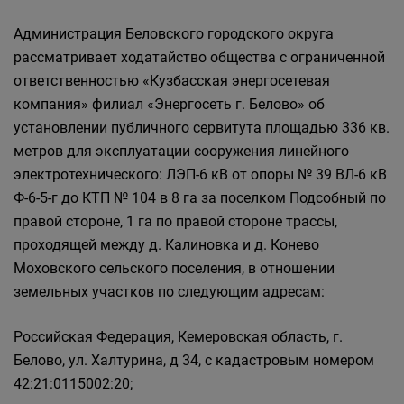
Главная
Населению
Администрация Беловского городского округа
Структурные подразделения Администрации
рассматривает ходатайство общества с ограниченной
Беловского городского округа
ответственностью «Кузбасская энергосетевая
Управление по земельным ресурсам и
компания» филиал «Энергосеть г. Белово» об
муниципальному имуществу Администрации
установлении публичного сервитута площадью 336 кв.
Беловского городского округа
метров для эксплуатации сооружения линейного
электротехнического: ЛЭП-6 кВ от опоры № 39 ВЛ-6 кВ
Ф-6-5-г до КТП № 104 в 8 га за поселком Подсобный по
правой стороне, 1 га по правой стороне трассы,
проходящей между д. Калиновка и д. Конево
Моховского сельского поселения, в отношении
земельных участков по следующим адресам:
Российская Федерация, Кемеровская область, г.
Белово, ул. Халтурина, д 34, с кадастровым номером
42:21:0115002:20;