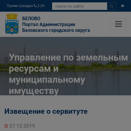
Прием граждан
2-29-
04
БЕЛОВО
Портал Администрации
Беловского городского округа
Управление по земельным
ресурсам и
муниципальному
имуществу
Администрации
Извещение о сервитуте
Беловского городского
округа
27.12.2019