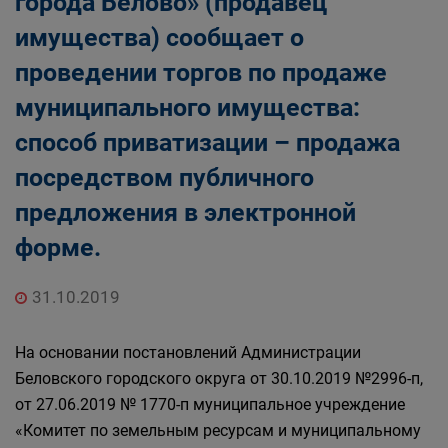
города Белово» (продавец
Главная
Населению
имущества) сообщает о
Структурные подразделения Администрации
проведении торгов по продаже
Беловского городского округа
Управление по земельным ресурсам и
муниципального имущества:
муниципальному имуществу Администрации
способ приватизации – продажа
Беловского городского округа
посредством публичного
предложения в электронной
форме.
31.10.2019
На основании постановлений Администрации
Беловского городского округа от 30.10.2019 №2996-п,
от 27.06.2019 № 1770-п муниципальное учреждение
«Комитет по земельным ресурсам и муниципальному