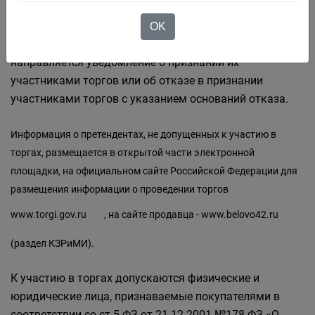
Не позднее следующего рабочего дня после дня
подписания протокола о признании претендентов
OK
участниками всем претендентам, подавшим заявки,
направляется уведомление о признании их
участниками торгов или об отказе в признании
участниками торгов с указанием оснований отказа.
Информация о претендентах, не допущенных к участию в
торгах, размещается в открытой части электронной
площадки, на официальном сайте Российской Федерации для
размещения информации о проведении торгов
www.torgi.gov.ru
, на сайте продавца -
www.belovo42.ru
(раздел КЗРиМИ).
К участию в торгах допускаются физические и
юридические лица, признаваемые покупателями в
соответствии со ст.5 ФЗ от 21.12.2001 №178-ФЗ «О