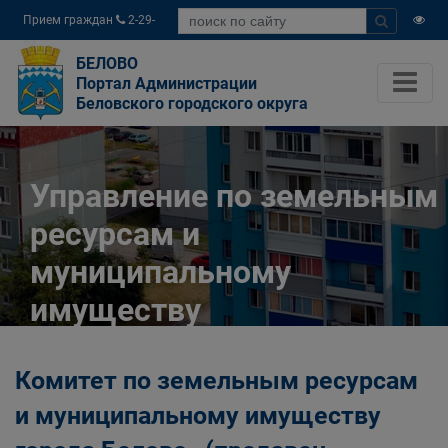
Прием граждан
2-29-
04
БЕЛОВО
Портал Администрации
Беловского городского округа
Управление по земельным
ресурсам и
муниципальному
имуществу
Администрации
Комитет по земельным ресурсам
Беловского городского
и муниципальному имуществу
округа