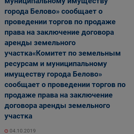
муниципальному имуществу
Главная
Населению
города Белово» сообщает о
Структурные подразделения Администрации
проведении торгов по продаже
Беловского городского округа
Управление по земельным ресурсам и
права на заключение договора
муниципальному имуществу Администрации
аренды земельного
Беловского городского округа
участка«Комитет по земельным
ресурсам и муниципальному
имуществу города Белово»
сообщает о проведении торгов по
продаже права на заключение
договора аренды земельного
участка
04.10.2019