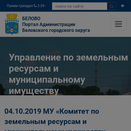
Прием граждан
2-29-
04
БЕЛОВО
Портал Администрации
Беловского городского округа
Управление по земельным
ресурсам и
муниципальному
имуществу
Администрации
04.10.2019 МУ «Комитет по
Беловского городского
земельным ресурсам и
округа