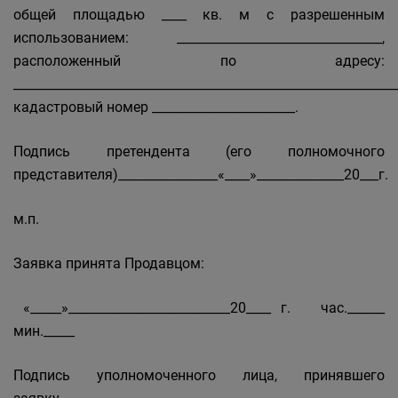
общей площадью ____ кв. м с разрешенным
использованием: _________________________________,
расположенный по адресу:
______________________________________________________________
кадастровый номер _______________________.
Подпись претендента (его полномочного
представителя)________________«____»______________20___г.
м.п.
Заявка принята Продавцом:
«_____»__________________________20____ г. час.______
мин._____
Подпись уполномоченного лица, принявшего