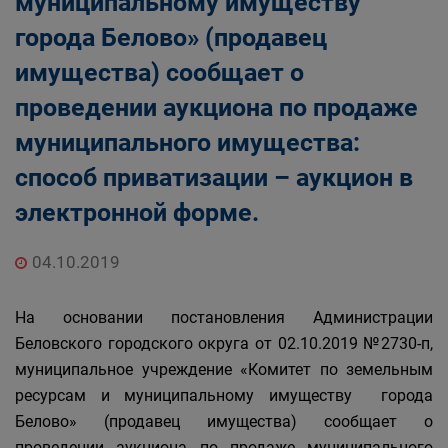
муниципальному имуществу
Главная
Населению
города Белово» (продавец
Структурные подразделения Администрации
имущества) сообщает о
Беловского городского округа
Управление по земельным ресурсам и
проведении аукциона по продаже
муниципальному имуществу Администрации
муниципального имущества:
Беловского городского округа
способ приватизации – аукцион в
электронной форме.
04.10.2019
На основании постановления Администрации
Беловского городского округа от 02.10.2019 №2730-п,
муниципальное учреждение «Комитет по земельным
ресурсам и муниципальному имуществу города
Белово» (продавец имущества) сообщает о
проведении аукциона по продаже муниципального