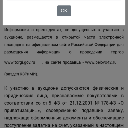
направляется уведомление о признании их
участниками аукциона или об отказе в признании
OK
участниками аукциона с указанием оснований отказа.
Информация о претендентах, не допущенных к участию в
аукционе, размещается в открытой части электронной
площадки, на официальном сайте Российской Федерации для
размещения информации о проведении торгов
www.torgi.gov.ru
, на сайте продавца -
www.belovo42.ru
(раздел КЗРиМИ).
К участию в аукционе допускаются физические и
юридические лица, признаваемые покупателями в
соответствии со ст.5 ФЗ от 21.12.2001 №178-ФЗ «О
приватизации…», своевременно подавшие заявку,
надлежаще оформленные документы и обеспечившие
поступление задатка на счет, указанный в настоящем