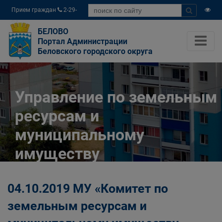
Прием граждан
2-29-
04
БЕЛОВО
Портал Администрации
Беловского городского округа
Управление по земельным
ресурсам и
муниципальному
имуществу
Администрации
04.10.2019 МУ «Комитет по
Беловского городского
земельным ресурсам и
округа