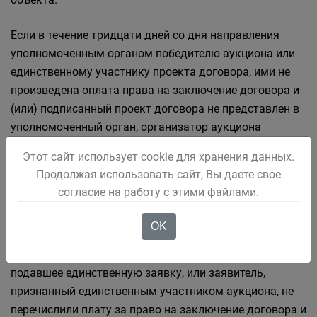
Если в течение тридцати дней со дня направления
уполномоченным органом победителю аукциона или
единственному участнику проекта договора, ими не
произведена оплата права на заключение договора и
(или) подписанный проект договора не представлен в
уполномоченный орган, организатор аукциона
предлагает заключить договор иному участнику
Этот сайт использует cookie для хранения данных.
аукциона, который сделал предпоследнее
Продолжая использовать сайт, Вы даете свое
предложение о цене предмета аукциона, по цене,
согласие на работу с этими файлами.
предложенной победителем аукциона.
OK
В случае, если победитель аукциона, единственный
принявший участие в аукционе участник, лицо,
подавшее единственную заявку, или заявитель,
признанный единственным участником аукциона, не
перечислили плату за право на заключение договора и