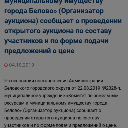
муниципальному имуществу
Главная
Населению
города Белово» (Организатор
Структурные подразделения Администрации
аукциона) сообщает о проведении
Беловского городского округа
Управление по земельным ресурсам и
открытого аукциона по составу
муниципальному имуществу Администрации
участников и по форме подачи
Беловского городского округа
предложений о цене
04.10.2019
На основании постановления Администрации
Беловского городского округа от 22.08.2019 №2328-п,
муниципальное учреждение «Комитет по земельным
ресурсам и муниципальному имуществу города
Белово» (Организатор аукциона) сообщает о
проведении открытого аукциона по составу
участников и по форме подачи предложений о цене.