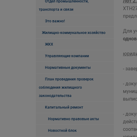
Лот 2.
Отдел промышленности,
ХТН27
транспорта и связи
предл
Это важно!
Для у
Жилищно-коммунальное хозяйство
однов
ЖКХ
юриди
Управляющие компании
Нормативные документы
- зав
План проведения проверок
- док
соблюдения жилищного
муниц
законодательства
выпис
Капитальный ремонт
- док
Нормативно правовые акты
дейст
соотв
Новостной блок
юриди