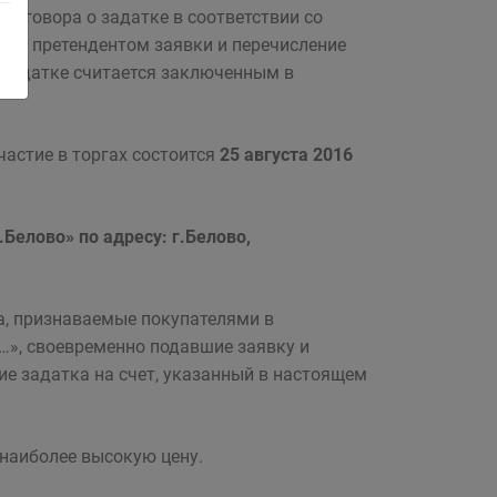
договора о задатке в соответствии со
ача претендентом заявки и перечисление
о задатке считается заключенным в
частие в торгах состоится
25 августа 2016
.Белово» по адресу: г.Белово,
а, признаваемые покупателями в
и…», своевременно подавшие заявку и
 задатка на счет, указанный в настоящем
 наиболее высокую цену.