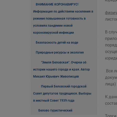
ВНИМАНИЕ КОРОНАВИРУС!
Информация по действиям населения в
физич
режиме повышенная готовность в
листо
условиях пандемии новой
В слу
короновирусной инфекции
прило
Безопасность детей на воде
поряд
осуще
Природные ресурсы и экология
юриди
"Земля Беловская". Очерки об
истории нашего города и края. Автор
Все л
Михаил Юрьевич Живописцев
докум
лица)
Первый Беловский городской
Совет депутатов трудящихся. Выборы
К дан
в местный Совет 1939 года
соста
Белово туристический
Торги