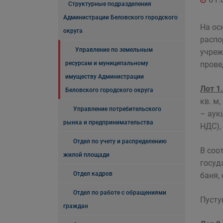
Структурные подразделения
Администрации Беловского городского
На ос
округа
распо
Управление по земельным
учреж
ресурсам и муниципальному
прове
имуществу Администрации
Лот 1.
Беловского городского округа
кв. м
Управление потребительского
– аук
рынка и предпринимательства
НДС),
Отдел по учету и распределению
В соо
жилой площади
госуд
Отдел кадров
баня,
Отдел по работе с обращениями
Пусту
граждан