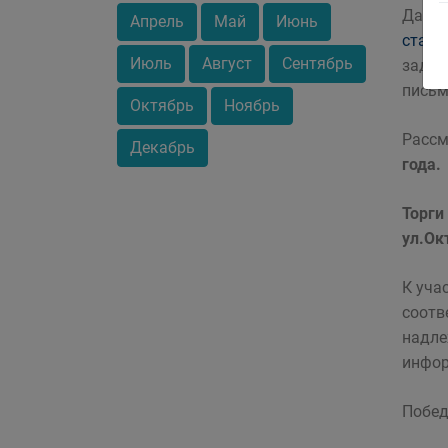
Данно
Апрель
Май
Июнь
стать
Июль
Август
Сентябрь
задат
письм
Октябрь
Ноябрь
Рассм
Декабрь
года.
Торги
ул.Ок
К уча
соотв
надле
инфор
Побед