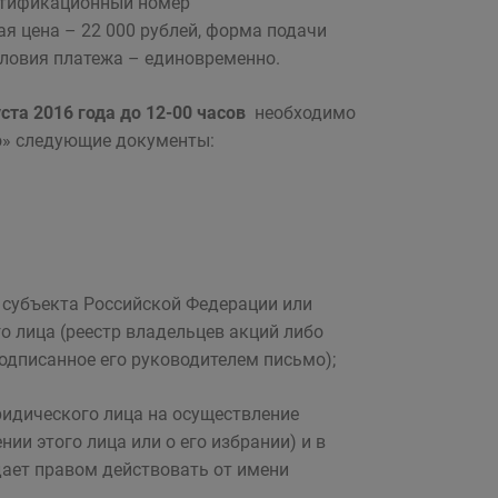
ентификационный номер
я цена – 22 000 рублей, форма подачи
условия платежа – единовременно.
уста 2016 года до 12-00 часов
необходимо
о» следующие документы:
, субъекта Российской Федерации или
 лица (реестр владельцев акций либо
одписанное его руководителем письмо);
ридического лица на осуществление
ии этого лица или о его избрании) и в
дает правом действовать от имени