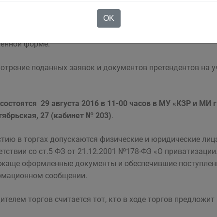
е сообщение является публичной офертой для заключения 
OK
ей 437
Гражданского кодекса Российской Федерации, а под
ка являются акцептом такой оферты, после чего договор 
енной форме.
отрение поданных заявок и документов претендентов на у
 состоятся 29 августа 2016 в 11-00 часов в МУ «КЗР и МИ г
тябрьская, 27 (кабинет № 203)
.
стию в торгах допускаются физические и юридические лиц
етствии со ст.5 ФЗ от 21.12.2001 №178-ФЗ «О приватизаци
жаще оформленные документы и обеспечившие поступление
мационном сообщении.
ителем торгов считается тот, кто в ходе торгов предложит