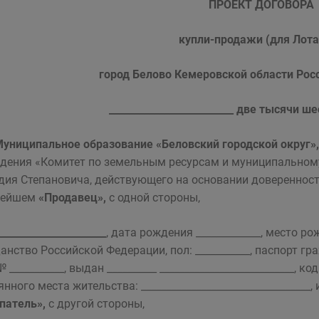
ПРОЕКТ ДОГОВОРА
купли-продажи (для Лот
город Белово Кемеровской области Ро
_________________________ две тысячи 
униципальное образование «Беловский городской округ»
дения «Комитет по земельным ресурсам и муниципальном
дия Степановича, действующего на основании доверенности
нейшем
«Продавец»,
с одной стороны,
______________________
, дата рождения _____________, место рож
анство Российской Федерации, пол: ___________, паспорт г
№ ___________, выдан __________ ___________________________, к
янного места жительства: _________________________________
патель»,
с другой стороны,