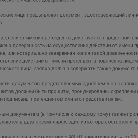
еские лица
предъявляют документ, удостоверяющий личнос
в.
чае, если от имени претендента действует его представите
жена доверенность на осуществление действий от имени п
ке, или нотариально заверенная копия такой доверенности.
ствление действий от имени претендента подписана лицо
ческого лица, заявка должна содержать также документ,
исты документов, представляемых одновременно с заявко
ентов должны быть прошиты, пронумерованы, скреплены 
 и подписаны претендентом или его представителем.
ным документам (в том числе к каждому тому) также прила
вляются в двух экземплярах, один из которых остается у пр
 проводятся в соответствии с ФЗ «О приватизации…» от 21.