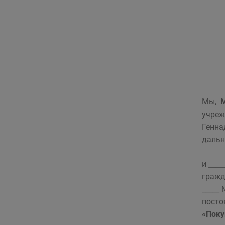
Мы,
М
учреж
Генна
даль
и
____
гражд
_____ 
посто
«Поку