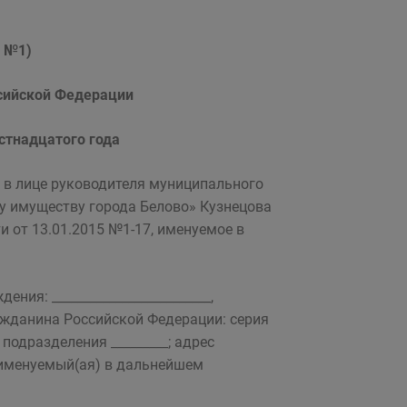
а №1)
ссийской Федерации
шестнадцатого года
,
в лице руководителя муниципального
у имуществу города Белово» Кузнецова
 от 13.01.2015 №1-17, именуемое в
дения: _________________________,
ражданина Российской Федерации: серия
од подразделения _________; адрес
_, именуемый(ая) в дальнейшем