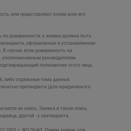
ть, или представляют копии всех его
ль по доверенности, к заявке должна быть
ретендента, оформленная в установленном
 В случае, если доверенность на
м, уполномоченным руководителем
 подтверждающий полномочия этого лица.
й, либо отдельные тома данных
печатью претендента (для юридического
гается их опись. Заявка и такая опись
одавца, другой - у претендента.
12.2001 г. №178-ФЗ. Прием заявок для