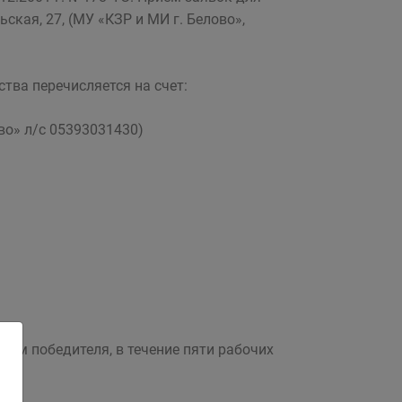
ьская, 27, (МУ «КЗР и МИ г. Белово»,
тва перечисляется на счет:
во» л/с 05393031430)
ем победителя, в течение пяти рабочих