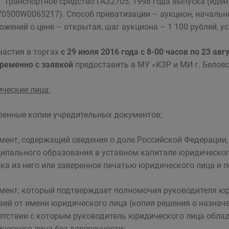
Транспортное средство ГАЗ2705, 1998 года выпуска (ид
0500W0065217). Способ приватизации – аукцион, начальна
ожений о цене – открытая, шаг аукциона – 1 100 рублей, 
частия в торгах
с 29 июля 2016 года с 8-00 часов по 23 авг
ременно с заявкой
предоставить в МУ «КЗР и МИ г. Белов
ческие лица:
еренные копии учредительных документов;
умент, содержащий сведения о доле Российской Федерации
ипального образования в уставном капитале юридического
ка из него или заверенное печатью юридического лица и п
умент, который подтверждает полномочия руководителя ю
вий от имени юридического лица (копия решения о назначен
етствии с которым руководитель юридического лица обла
ческого лица без доверенности;