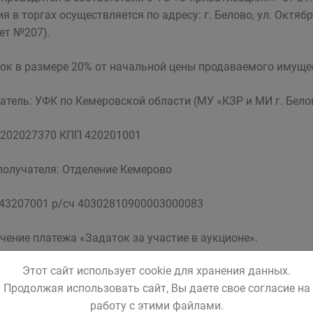
ия в торгах осуществляется по адресу: г. Белово, ул. Октябр
ет №207).
ок в размере 20% от начальной цены продаваемого имущес
атель: УФК по Кемеровской области (МУ «КЗР и МИ г. Бело
202027370 КПП 420201001
получателя: Отделение Кемерово
43207001 р/сч 40302810900003000083
чение платежа «Задаток за участие в аукционе».
Этот сайт использует cookie для хранения данных.
 задатков возвращаются участникам торгов, за исключени
Продолжая использовать сайт, Вы даете свое согласие на
со дня подведения итогов продажи имущества.
работу с этими файлами.