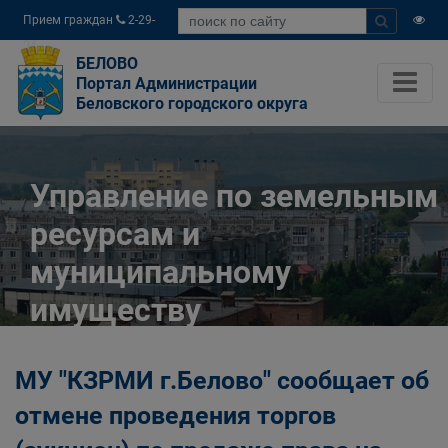
Прием граждан
2-29-
04
БЕЛОВО
Портал Администрации
Беловского городского округа
Управление по земельным
ресурсам и
муниципальному
имуществу
Администрации
МУ "КЗРМИ г.Белово" сообщает об
Беловского городского
отмене проведения торгов
округа