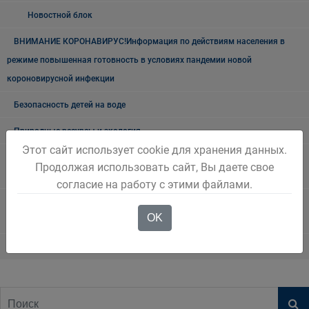
Новостной блок
ВНИМАНИЕ КОРОНАВИРУС!Информация по действиям населения в
режиме повышенная готовность в условиях пандемии новой
короновирусной инфекции
Безопасность детей на воде
Природные ресурсы и экология
Этот сайт использует cookie для хранения данных.
"Земля Беловская". Очерки об истории нашего города и края.
Продолжая использовать сайт, Вы даете свое
Автор Михаил Юрьевич Живописцев
согласие на работу с этими файлами.
Первый Беловский городской Совет депутатов трудящихся.
OK
Выборы в местный Совет 1939 года
Белово туристический