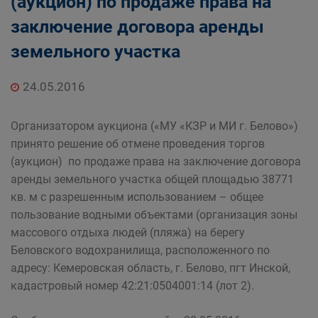
(аукцион) по продаже права на
Главная
Населению
заключение договора аренды
Структурные подразделения Администрации
земельного участка
Беловского городского округа
Управление по земельным ресурсам и
24.05.2016
муниципальному имуществу Администрации
Беловского городского округа
Организатором аукциона («МУ «КЗР и МИ г. Белово»)
принято решение об отмене проведения торгов
(аукцион) по продаже права на заключение договора
аренды земельного участка общей площадью 38771
кв. м с разрешенным использованием – общее
пользование водными объектами (организация зоны
массового отдыха людей (пляжа) на берегу
Беловского водохранилища, расположенного по
адресу: Кемеровская область, г. Белово, пгт Инской,
кадастровый номер 42:21:0504001:14 (лот 2).