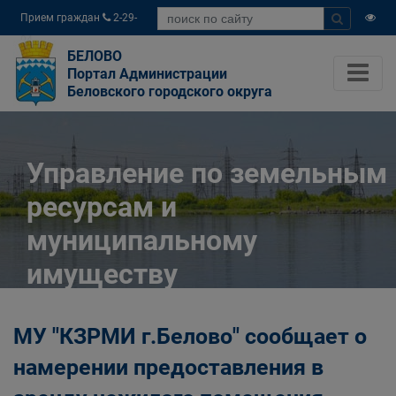
Прием граждан
2-29-
04
БЕЛОВО
Портал Администрации
Беловского городского округа
Управление по земельным
ресурсам и
муниципальному
имуществу
Администрации
МУ "КЗРМИ г.Белово" сообщает о
Беловского городского
намерении предоставления в
округа