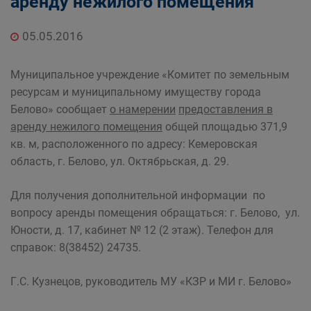
аренду нежилого помещения
Главная
Населению
Структурные подразделения Администрации
05.05.2016
Беловского городского округа
Управление по земельным ресурсам и
Муниципальное учреждение «Комитет по земельным
муниципальному имуществу Администрации
ресурсам и муниципальному имуществу города
Беловского городского округа
Белово» сообщает
о намерении
предоставления в
аренду нежилого помещения
общей площадью 371,9
кв. м, расположенного по адресу: Кемеровская
область, г. Белово, ул. Октябрьская, д. 29.
Для получения дополнительной информации по
вопросу аренды помещения обращаться: г. Белово, ул.
Юности, д. 17, кабинет № 12 (2 этаж). Телефон для
справок: 8(38452) 24735.
Г.С. Кузнецов, руководитель МУ «КЗР и МИ г. Белово»