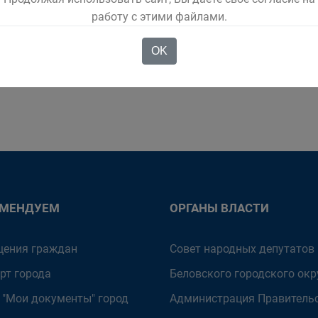
ского округа за 2022 2023 В 2023 году в Администрацию Б
работу с этими файлами.
вопрос
OK
робнее
ОМЕНДУЕМ
ОРГАНЫ ВЛАСТИ
ения граждан
Совет народных депутатов
рт города
Беловского городского окр
 "Мои документы" город
Администрация Правитель