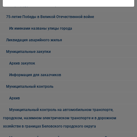
О процедурах ОРВ и экспертизы НПА
75-летие Победы в Великой Отечественной войне
Их именами названы улицы города
Ликвидация аварийного жилья
Муниципальные закупки
Архив закупок
Информация для заказчиков
Муниципальный контроль
Архив
Муниципальный контроль на автомобильном транспорте,
городском, наземном электрическом транспорте и в дорожном
хозяйстве в границах Беловского городского округа