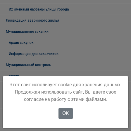
Их именами названы улицы города
Ликвидация аварийного жилья
Муниципальные закупки
Архив закупок
Информация для заказчиков
Муниципальный контроль
Архив
Этот сайт использует cookie для хранения данных.
Муниципальный контроль на автомобильном транспорте,
Продолжая использовать сайт, Вы даете свое
городском, наземном электрическом транспорте и в дорожном
согласие на работу с этими файлами.
хозяйстве в границах Беловского городского округа
OK
Муниципальный жилищный контроль на территории Беловского
городского округа"