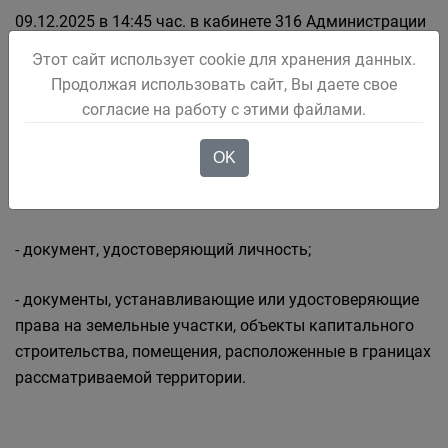
09.12.2025 в 14:45 час. в кабинете 316 Администрации
Беловского городского округа по адресу: г. Белово, ул.
Этот сайт использует cookie для хранения данных.
Советская, 21 (3 этаж).
Продолжая использовать сайт, Вы даете свое
согласие на работу с этими файлами.
Начало регистрации участников публичных слушаний
в 14:45 час.
OK
При себе иметь:
- документ, удостоверяющий личность;
- документы, устанавливающие или удостоверяющие
права на земельные участки, объекты капитального
строительства, помещения, расположенные в границах
рассматриваемой территории.