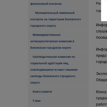
Размещ
финансовый контроль
городс
Муниципальный земельный
контроль на территории Беловского
Инфор
городского округа
слуша
Межведомственная
посещ
антинаркотическая комиссии в
Беловском городском округе
Инфор
предс
Наблюдательная комиссия по
город
социальной адаптации лиц,
освободившихся из мест лишения
Экспоз
свободы Беловского городского
Обеде
округа
Консу
Книга памяти
градос
9 мая
работы