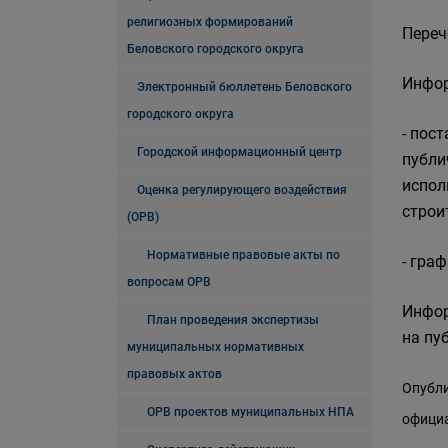
религиозных формирований
Переч
Беловского городского округа
Инфор
Электронный бюллетень Беловского
городского округа
- пос
Городской информационный центр
публи
испол
Оценка регулирующего воздействия
строи
(ОРВ)
Нормативные правовые акты по
- гра
вопросам ОРВ
Инфор
План проведения экспертизы
на пу
муниципальных нормативных
правовых актов
Опубли
ОРВ проектов муниципальных НПА
официа