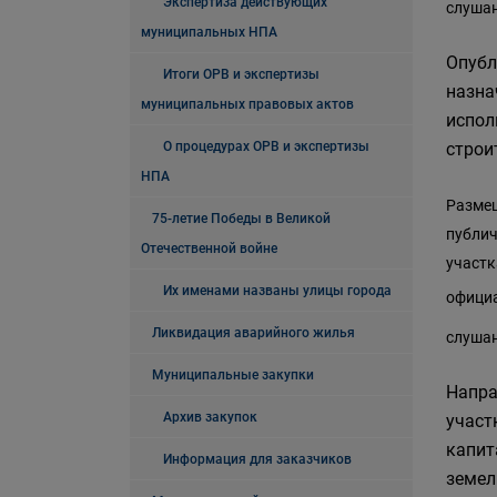
Экспертиза действующих
слушан
муниципальных НПА
Опубл
Итоги ОРВ и экспертизы
назна
муниципальных правовых актов
испол
О процедурах ОРВ и экспертизы
строи
НПА
Размещ
75-летие Победы в Великой
публич
Отечественной войне
участк
Их именами названы улицы города
официа
Ликвидация аварийного жилья
слушан
Муниципальные закупки
Напра
Архив закупок
участ
капит
Информация для заказчиков
земел