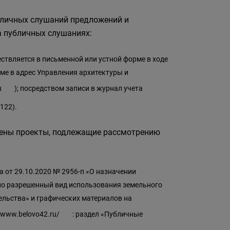
бличных слушаний предложений и
а публичных слушаниях:
твляется в письменной или устной форме в ходе
ме в адрес Управления архитектуры и
u
); посредством записи в журнал учета
 122).
ещены проекты, подлежащие рассмотрению
 от 29.10.2020 № 2956-п «О назначении
но разрешенный вид использования земельного
ельства» и графических материалов на
//www.belovo42.ru/
: раздел «Публичные