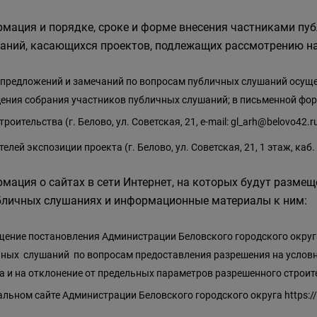
мация и порядке, сроке и форме внесения частниками пу
аний, касающихся проектов, подлежащих рассмотрению н
предложений и замечаний по вопросам публичных слушаний осущес
ения собрания участников публичных слушаний; в письменной фор
роительства (г. Белово, ул. Советская, 21, e-mail:
gl_arh@belovo42.r
телей экспозиции проекта (г. Белово, ул. Советская, 21, 1 этаж, каб.
мация о сайтах в сети Интернет, на которых будут разм
бличных слушаниях и информационные материалы к ним:
ение постановления Администрации Беловского городского округа
ных слушаний по вопросам предоставления разрешения на услов
а и на отклонение от предельных параметров разрешенного строит
льном сайте Администрации Беловского городского округа
https: