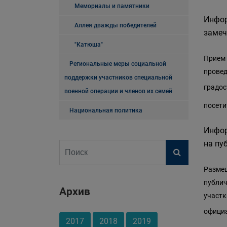
Мемориалы и памятники
Инфор
Аллея дважды победителей
замеч
"Катюша"
Прием 
Региональные меры социальной
провед
поддержки участников специальной
градост
военной операции и членов их семей
посети
Национальная политика
Инфор
на пу
Размещ
публич
Архив
участк
официа
2017
2018
2019