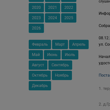
слушан
2020
2021
2022
Инфор
2023
2024
2025
Собра
2026
08.12
Февраль
Март
Апрель
ул. Со
Май
Июнь
Июль
Начал
удост
Август
Сентябрь
Октябрь
Ноябрь
Поста
Декабрь
1. те
2. д.