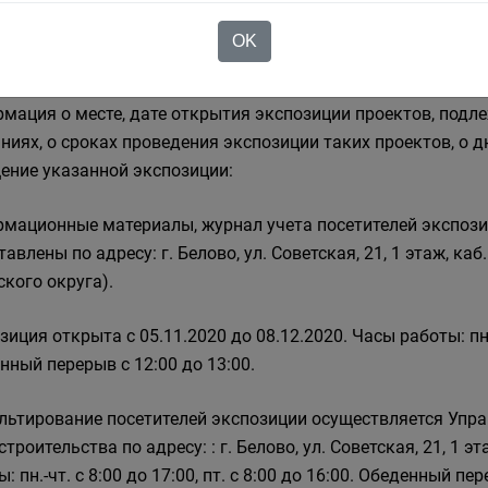
ение заключения о результатах публичных слушаний на официаль
OK
кого округа
https://www.belovo42.ru/
: раздел «Публичные слушан
мация о месте, дате открытия экспозиции проектов, под
ниях, о сроках проведения экспозиции таких проектов, о д
ение указанной экспозиции:
мационные материалы, журнал учета посетителей экспози
тавлены по адресу: г. Белово, ул. Советская, 21, 1 этаж, к
ского округа).
иция открыта с 05.11.2020 до 08.12.2020. Часы работы: пн.-чт
нный перерыв с 12:00 до 13:00.
льтирование посетителей экспозиции осуществляется Упр
троительства по адресу: : г. Белово, ул. Советская, 21, 1 эт
: пн.-чт. с 8:00 до 17:00, пт. с 8:00 до 16:00. Обеденный пер