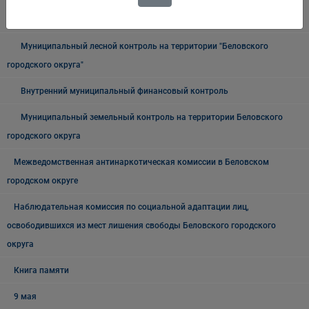
Муниципальный жилищный контроль на территории Беловского
городского округа"
Муниципальный лесной контроль на территории "Беловского
городского округа"
Внутренний муниципальный финансовый контроль
Муниципальный земельный контроль на территории Беловского
городского округа
Межведомственная антинаркотическая комиссии в Беловском
городском округе
Наблюдательная комиссия по социальной адаптации лиц,
освободившихся из мест лишения свободы Беловского городского
округа
Книга памяти
9 мая