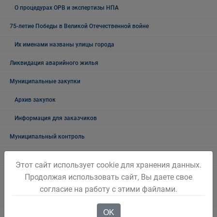
О процедурах ОРВ и экспертизы НПА
75-летие Победы в Великой Отечественной войне
Их именами названы улицы города
Ликвидация аварийного жилья
Муниципальные закупки
Архив закупок
Информация для заказчиков
Муниципальный контроль
Архив
Этот сайт использует cookie для хранения данных.
Муниципальный контроль на автомобильном транспорте,
Продолжая использовать сайт, Вы даете свое
городском, наземном электрическом транспорте и в дорожном
согласие на работу с этими файлами.
хозяйстве в границах Беловского городского округа
OK