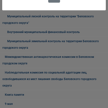
Муниципальный жилищный контроль на территории Беловского
городского округа"
Муниципальный лесной контроль на территории "Беловского
городского округа"
Внутренний муниципальный финансовый контроль
Муниципальный земельный контроль на территории Беловского
городского округа
Межведомственная антинаркотическая комиссии в Беловском
городском округе
Наблюдательная комиссия по социальной адаптации лиц,
освободившихся из мест лишения свободы Беловского городского
округа
Книга памяти
9 мая