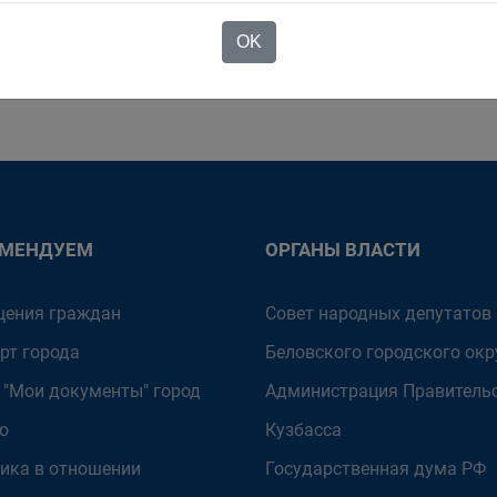
голод, холод, постоянные артиллерийские обстрелы и бо
#блокадныйхлеб
#блокадныйхлебБелово
#урокпамяти
#ник
OK
ОМЕНДУЕМ
ОРГАНЫ ВЛАСТИ
ения граждан
Совет народных депутатов
рт города
Беловского городского окр
 "Мои документы" город
Администрация Правитель
о
Кузбасса
ика в отношении
Государственная дума РФ