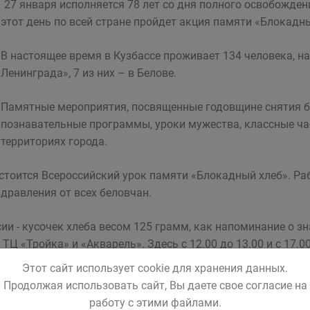
27 января исполняется 78 лет со дня полного освобожде
этот день по всей стране пройдет акция памяти «Блокадны
В настоящее время в Кузбассе проживает 134 человека, 
Ленинграда», 7 из них – в Белове.
Памятные мероприятия, посвященные годовщине снятия б
познавательные программы, уроки мужества, классные час
территориях города.
стоится Всероссийский урок памяти «Блокадный хлеб». Ра
дравления от всех беловчан.
и - кусочек хлеба весом 125 грамм, как напоминание о з
 ТЦ «Тройка» и «Акварель». Здесь с 12.00 до 13.00 и с 17.
ные листовки.
Этот сайт использует cookie для хранения данных.
Продолжая использовать сайт, Вы даете свое согласие на
дним из важнейших и самым продолжительным из сражени
работу с этими файлами.