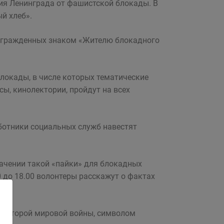
ния Ленинграда от фашистской блокады. В
й хлеб».
награжденных знаком «Жителю блокадного
локады, в числе которых тематические
ы, кинолектории, пройдут на всех
ботники социальных служб навестят
начении такой «пайки» для блокадных
00 до 18.00 волонтеры расскажут о фактах
й Второй мировой войны, символом