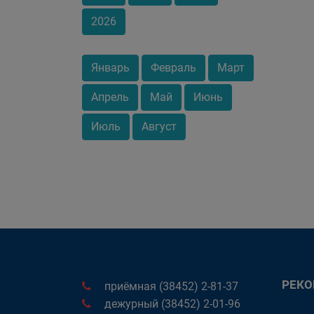
2026
Январь
Февраль
Март
Апрель
Май
Июнь
Июль
Август
РЕК
приёмная (38452) 2-81-37
дежурный (38452) 2-01-96