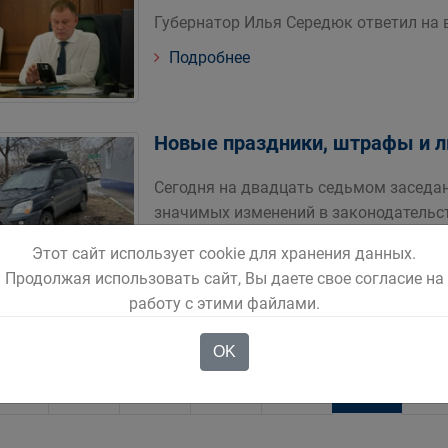
Губернатор Илья Середюк ответил на
Подробнее
Новые праздники, штрафы и ль
Сегодня на двадцать седьмом заседа
значимых изменений в законодательст
Подробнее
Этот сайт использует cookie для хранения данных.
Продолжая использовать сайт, Вы даете свое согласие на
работу с этими файлами.
OK
27
22
23
24
25
26
28