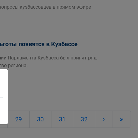
 вопросы кузбассовцев в прямом эфире
готы появятся в Кузбассе
нии Парламента Кузбасса был принят ряд
во региона.
29
30
31
32