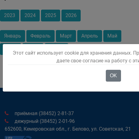
2023
2024
2025
2026
Январь
Февраль
Март
Апрель
Май
Июнь
Июль
Август
Этот сайт использует cookie для хранения данных. П
даете свое согласие на работу с э
OK
приёмная (38452) 2-81-37
дежурный (38452) 2-01-96
652600, Кемеровская обл., г. Белово, ул. Советская, 21