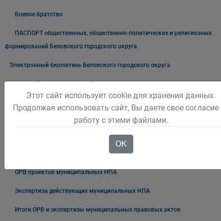
Боевое братство
ПАСПОРТ общественных, общественно-политических и религиозных
формирований Беловского городского округа
Электронный бюллетень Беловского городского округа
Городской информационный центр
Этот сайт использует cookie для хранения данных.
Оценка регулирующего воздействия (ОРВ)
Продолжая использовать сайт, Вы даете свое согласие
работу с этими файлами.
Нормативные правовые акты по вопросам ОРВ
План проведения экспертизы муниципальных нормативных
OK
правовых актов
ОРВ проектов муниципальных НПА
Экспертиза действующих муниципальных НПА
Итоги ОРВ и экспертизы муниципальных правовых актов