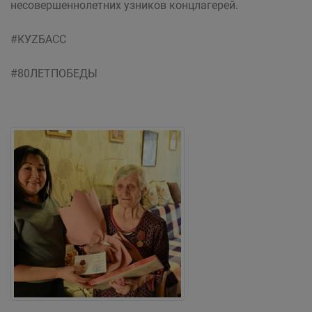
несовершеннолетних узников концлагерей.
#КУZБАСС
#80ЛЕТПОБЕДЫ