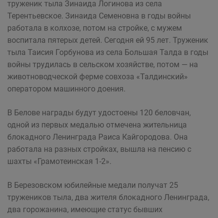
труженик тыла Зинаида Логинова из села
Терентьевское. Зинаида Семеновна в годы войны
работала в колхозе, потом на стройке, с мужем
воспитала пятерых детей. Сегодня ей 95 лет. Труженик
тыла Таисия Горбунова из села Большая Талда в годы
войны трудилась в сельском хозяйстве, потом — на
животноводческой ферме совхоза «Талдинский»
оператором машинного доения.
В Белове награды будут удостоены 120 беловчан,
одной из первых медалью отмечена жительница
блокадного Ленинграда Раиса Кайгородова. Она
работала на разных стройках, вышла на пенсию с
шахты «Грамотеинская 1-2».
В Березовском юбилейные медали получат 25
тружеников тыла, два жителя блокадного Ленинграда,
два горожанина, имеющие статус бывших