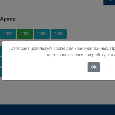
Архив
2023
2024
2025
2026
Этот сайт использует cookie для хранения данных. П
Январь
Февраль
Март
Апрель
Май
даете свое согласие на работу с э
Июнь
Июль
Август
Сентябрь
Октябрь
OK
Ноябрь
Декабрь