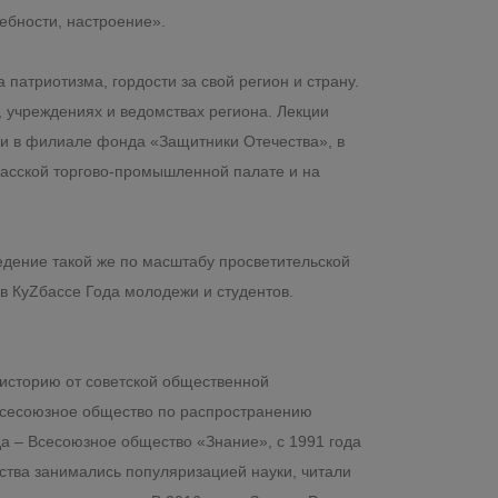
ебности, настроение».
 патриотизма, гордости за свой регион и страну.
 учреждениях и ведомствах региона. Лекции
 и в филиале фонда «Защитники Отечества», в
басской торгово-промышленной палате и на
едение такой же по масштабу просветительской
в КуZбассе Года молодежи и студентов.
историю от советской общественной
«Всесоюзное общество по распространению
да – Всесоюзное общество «Знание», с 1991 года
тва занимались популяризацией науки, читали