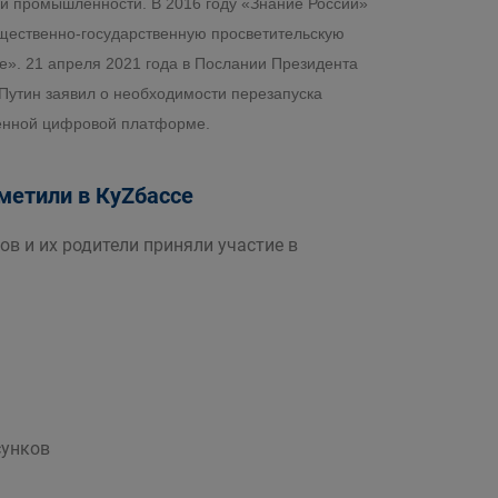
а и промышленности. В 2016 году «Знание России»
щественно-государственную просветительскую
». 21 апреля 2021 года в Послании Президента
утин заявил о необходимости перезапуска
менной цифровой платформе.
етили в КуZбассе
в и их родители приняли участие в
сунков