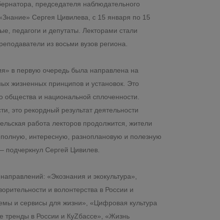
бернатора, председателя наблюдательного
«Знание» Сергея Цивилева, c 15 января по 15
ые, педагоги и депутаты. Лекторами стали
реподаватели из восьми вузов региона.
я» в первую очередь была направлена на
х жизненных принципов и установок. Это
о общества и национальной сплоченности.
ти, это рекордный результат деятельности
ельская работа лекторов продолжится, жители
 полную, интересную, разноплановую и полезную
— подчеркнул Сергей Цивилев.
направлений: «Экознания и экокультура»,
орительности и волонтерства в России и
темы и сервисы для жизни», «Цифровая культура
е тренды в России и КуZбассе», «Жизнь