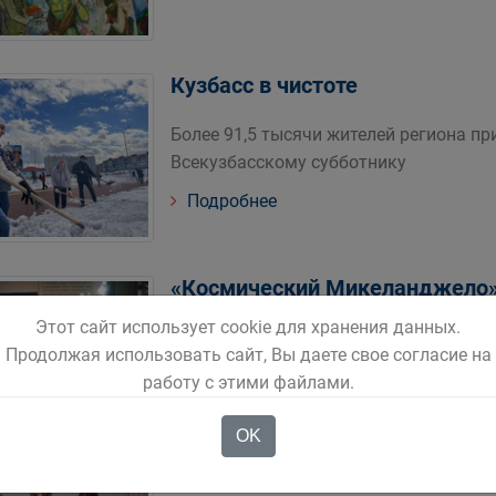
Кузбасс в чистоте
Более 91,5 тысячи жителей региона пр
Всекузбасскому субботнику
Подробнее
«Космический Микеланджело
Этот сайт использует cookie для хранения данных.
В Кемерове открылась мультимедийн
Продолжая использовать сайт, Вы даете свое согласие на
Подробнее
работу с этими файлами.
OK
РДДМ