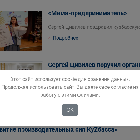
«Мама-предприниматель»
Сергей Цивилев поздравил кузбасску
Подробнее
Сергей Цивилев поручил органи
бионическими протезами
Этот сайт использует cookie для хранения данных.
Сейчас наша общая задача — помочь б
Продолжая использовать сайт, Вы даете свое согласие на
Цивилев.
работу с этими файлами.
Подробнее
OK
витие производительных сил КуZбасса»