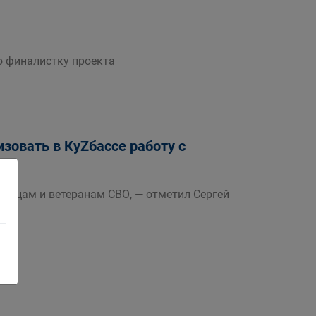
ю финалистку проекта
зовать в КуZбассе работу с
ойцам и ветеранам СВО, — отметил Сергей