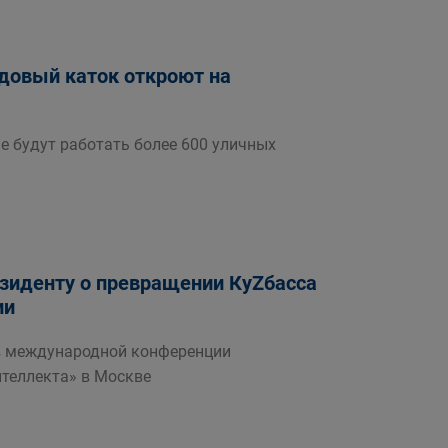
довый каток откроют на
е будут работать более 600 уличных
езиденту о превращении КуZбасса
ии
 в международной конференции
нтеллекта» в Москве