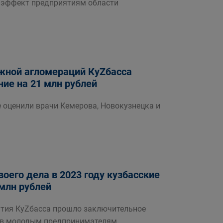
 эффект предприятиям области
жной агломераций КуZбасса
ие на 21 млн рублей
е оценили врачи Кемерова, Новокузнецка и
воего дела в 2023 году кузбасские
млн рублей
ития КуZбасса прошло заключительное
тов молодым предпринимателям