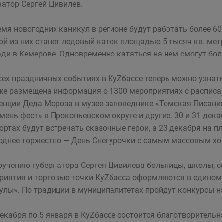
натор Сергей Цивилев.
емя новогодних каникул в регионе будут работать более 
ой из них станет ледовый каток площадью 5 тысяч кв. мет
ди в Кемерове. Одновременно кататься на нем смогут бол
сех праздничных событиях в КуZбассе теперь можно узнат
же размещена информация о 1300 мероприятиях с расписа
енции Деда Мороза в музее-заповеднике «Томская Писани
мень фест» в Прокопьевском округе и другие. 30 и 31 дек
ортах будут встречать сказочные герои, а 23 декабря на 
однее торжество — День Снегурочки с самым массовым хо
ручению губернатора Сергея Цивилева больницы, школы,
риятия и торговые точки КуZбасса оформляются в едином
улы». По традиции в муниципалитетах пройдут конкурсы на
декабря по 5 января в КуZбассе состоится благотворительн