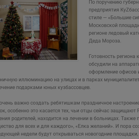
По поручению губерн
предприятия КуZбас
стиле — «Большие си
Московской площади
регионе ледовый кат
Деда Мороза.
Готовность региона 
обсудили на аппарат
оформление офисов и
ничную иллюминацию на улицах и в парках муниципалитет
ечение подарками юных кузбассовцев.
очень важно создать ребятишкам праздничное настроение
ок, особенно это касается тех, чьи отцы сейчас защищают Р
ения родителей, находится на лечении в больницах. Такж
ество для всех и для каждого», «Елка желаний». И пора с
едующей недели будут открываться новогодние площадки, 