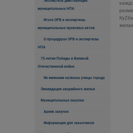
Экспертиза действующих
каждо
муниципальных НПА
разме
КуZба
Итоги ОРВ и экспертизы
желан
муниципальных правовых актов
О процедурах ОРВ и экспертизы
НПА
75-летие Победы в Великой
Отечественной войне
Их именами названы улицы города
Ликвидация аварийного жилья
Муниципальные закупки
Архив закупок
Информация для заказчиков