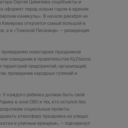
атора Сергея Цивилева соцобъекты и
са оформят перед новым годом в едином
бирские каникулы». В начале декабря на
 Кемерова откроется самый большой в
ок, а в «Томской Писанице» — резиденция
к проведению новогодних праздников
ном совещании в правительстве КуZбасса:
 территорий предприятий, организаций;
ов, проведение народных гуляний и
. У каждого ребенка должен быть свой
одину в зоне СВО и тех, кто остался без
е продолжим социальные проекты
оздавать атмосферу праздника на улицах.
катки и уличные ярмарки», — подчеркнул