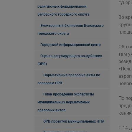
губер
религиозных формирований
Беловского городского округа
Во вр
крупн
Электронный бюллетень Беловского
площа
городского округа
Городской информационный центр
Обо в
там у
Оценка регулирующего воздействия
резид
(ОРВ)
«Пель
Нормативные правовые акты по
аэроп
новог
вопросам ОРВ
План проведения экспертизы
По по
муниципальных нормативных
предп
правовых актов
каник
ОРВ проектов муниципальных НПА
С 14 