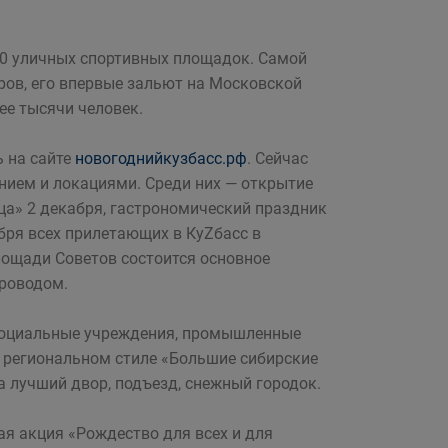
600 уличных спортивных площадок. Самой
ров, его впервые зальют на Московской
ее тысячи человек.
ь на сайте
новогоднийкузбасс.рф
. Сейчас
нием и локациями. Среди них — открытие
ца» 2 декабря, гастрономический праздник
абря всех прилетающих в КуZбасс в
площади Советов состоится основное
роводом.
 социальные учреждения, промышленные
 региональном стиле «Большие сибирские
 лучший двор, подъезд, снежный городок.
ая акция «Рождество для всех и для