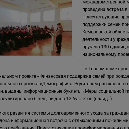
межведомственной м
проведена встреча в
Присутствующие про
поддержки семей при
Кемеровской области
деятельности учрежд
вручено 130 единиц п
национальному прое
- в Теплом доме про
нальном проекте «Финансовая поддержка семей при рожде
нального проекта «Демография». Родителям рассказано о
и, выданы информационные буклеты «Меры социальной п
нсультировано 6 чел., выдано 12 буклетов (слайд: )
амках развития системы долговременного ухода за гражда
дена информационная встреча с отдыхающими пожилыми 
ого пребывания. Присутствующие проинформированы о пре