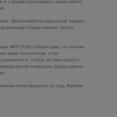
и с душой относящиеся к своей работе,
ия.
ванный Департаментом социальной защиты
организаций и Общественной палаты
фере МКУ СРЦН «Теплый дом», за участие
вна имеет многолетний стаж
е разработки и статьи об опыте работы
 периодической литературы. Щедро дарила
ие.
изнание и благодарность за труд. Желаем