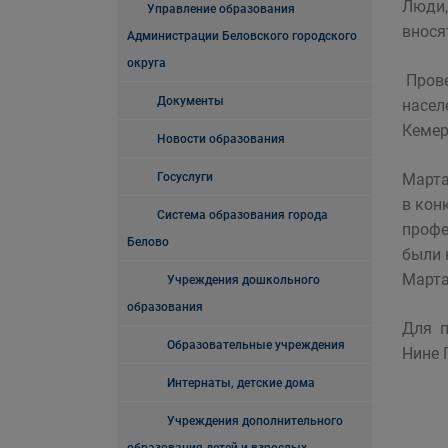
Люди,
Управление образования
внося
Администрации Беловского городского
округа
Прове
Документы
насел
Кемер
Новости образования
Госуслуги
Марта
в кон
Система образования города
профе
Белово
были 
Марта
Учреждения дошкольного
образования
Для п
Образовательные учреждения
Нине 
Интернаты, детские дома
Учреждения дополнительного