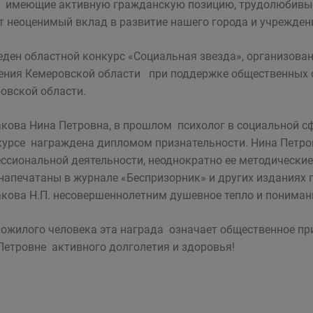
 имеющие активную гражданскую позицию, трудолюбивые 
т неоценимый вклад в развитие нашего города и учрежден
ден областной конкурс «Социальная звезда», организо
ения Кемеровской области при поддержке общественных 
овской области.
кова Нина Петровна, в прошлом психолог в социальной с
курсе награждена дипломом признательности. Нина Петро
ссиональной деятельности, неоднократно ее методически
напечатаны в журнале «Беспризорник» и других изданиях
кова Н.П. несовершеннолетним душевное тепло и пониман
ожилого человека эта награда означает общественное пр
Петровне активного долголетия и здоровья!